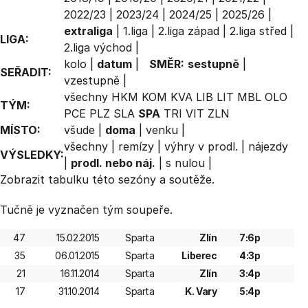
2022/23
|
2023/24
|
2024/25
|
2025/26
|
extraliga
|
1.liga
|
2.liga západ
|
2.liga střed
|
LIGA:
2.liga východ
|
kolo
|
datum
|
SMĚR:
sestupně
|
SEŘADIT:
vzestupně
|
všechny
HKM
KOM
KVA
LIB
LIT
MBL
OLO
TÝM:
PCE
PLZ
SLA
SPA
TRI
VIT
ZLN
MÍSTO:
všude
|
doma
|
venku
|
všechny
|
remízy
|
výhry v prodl.
|
nájezdy
VÝSLEDKY:
|
prodl. nebo náj.
|
s nulou
|
Zobrazit
tabulku
této sezóny a soutěže.
Tučně je vyznačen tým soupeře.
47
15.02.2015
Sparta
Zlín
7:6p
35
06.01.2015
Sparta
Liberec
4:3p
21
16.11.2014
Sparta
Zlín
3:4p
17
31.10.2014
Sparta
K. Vary
5:4p