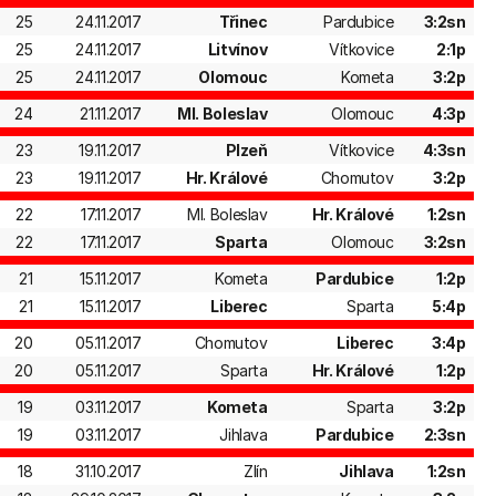
25
24.11.2017
Třinec
Pardubice
3:2sn
25
24.11.2017
Litvínov
Vítkovice
2:1p
25
24.11.2017
Olomouc
Kometa
3:2p
24
21.11.2017
Ml. Boleslav
Olomouc
4:3p
23
19.11.2017
Plzeň
Vítkovice
4:3sn
23
19.11.2017
Hr. Králové
Chomutov
3:2p
22
17.11.2017
Ml. Boleslav
Hr. Králové
1:2sn
22
17.11.2017
Sparta
Olomouc
3:2sn
21
15.11.2017
Kometa
Pardubice
1:2p
21
15.11.2017
Liberec
Sparta
5:4p
20
05.11.2017
Chomutov
Liberec
3:4p
20
05.11.2017
Sparta
Hr. Králové
1:2p
19
03.11.2017
Kometa
Sparta
3:2p
19
03.11.2017
Jihlava
Pardubice
2:3sn
18
31.10.2017
Zlín
Jihlava
1:2sn