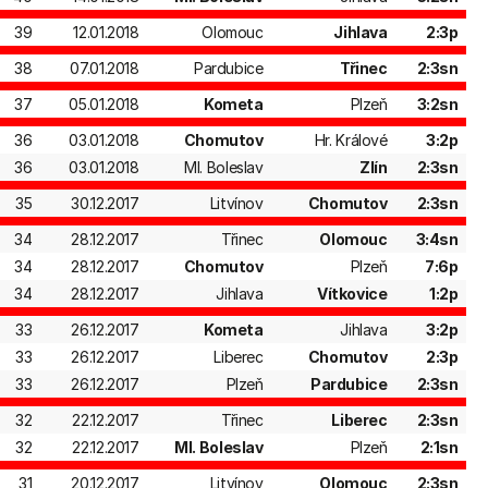
39
12.01.2018
Olomouc
Jihlava
2:3p
38
07.01.2018
Pardubice
Třinec
2:3sn
37
05.01.2018
Kometa
Plzeň
3:2sn
36
03.01.2018
Chomutov
Hr. Králové
3:2p
36
03.01.2018
Ml. Boleslav
Zlín
2:3sn
35
30.12.2017
Litvínov
Chomutov
2:3sn
34
28.12.2017
Třinec
Olomouc
3:4sn
34
28.12.2017
Chomutov
Plzeň
7:6p
34
28.12.2017
Jihlava
Vítkovice
1:2p
33
26.12.2017
Kometa
Jihlava
3:2p
33
26.12.2017
Liberec
Chomutov
2:3p
33
26.12.2017
Plzeň
Pardubice
2:3sn
32
22.12.2017
Třinec
Liberec
2:3sn
32
22.12.2017
Ml. Boleslav
Plzeň
2:1sn
31
20.12.2017
Litvínov
Olomouc
2:3sn