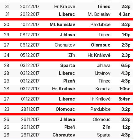
31
20.12.2017
Hr. Králové
Třinec
2:3p
31
20.12.2017
Liberec
Ml. Boleslav
4:3sn
30
10.12.2017
Ml. Boleslav
Pardubice
3:2p
29
08.12.2017
Jihlava
Třinec
1:0p
27
06.12.2017
Chomutov
Olomouc
2:3p
34
05.12.2017
Zlín
Hr. Králové
2:3p
28
03.12.2017
Sparta
Jihlava
6:5p
28
03.12.2017
Liberec
Litvínov
4:3p
28
03.12.2017
Plzeň
Třinec
4:3p
28
03.12.2017
Hr. Králové
Kometa
1:0sn
27
01.12.2017
Liberec
Hr. Králové
5:4sn
23
28.11.2017
Olomouc
Pardubice
3:2p
26
26.11.2017
Jihlava
Olomouc
3:2p
26
26.11.2017
Plzeň
Zlín
1:2p
26
26.11.2017
Chomutov
Sparta
4:3p