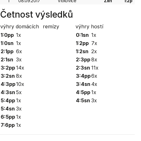
1
08.09.2017
Vítkovice
Zlín
1:2p
Četnost výsledků
výhry domácích
remízy
výhry hostí
1:0pp
1x
0:1sn
1x
1:0sn
1x
1:2pp
7x
2:1pp
6x
1:2sn
2x
2:1sn
3x
2:3pp
8x
3:2pp
14x
2:3sn
11x
3:2sn
8x
3:4pp
6x
4:3pp
10x
3:4sn
4x
4:3sn
5x
4:5pp
1x
5:4pp
1x
4:5sn
3x
5:4sn
3x
6:5pp
1x
7:6pp
1x