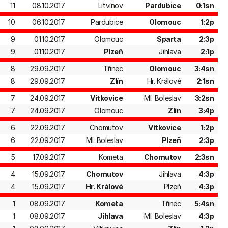
11
08.10.2017
Litvínov
Pardubice
0:1sn
10
06.10.2017
Pardubice
Olomouc
1:2p
9
01.10.2017
Olomouc
Sparta
2:3p
9
01.10.2017
Plzeň
Jihlava
2:1p
8
29.09.2017
Třinec
Olomouc
3:4sn
8
29.09.2017
Zlín
Hr. Králové
2:1sn
7
24.09.2017
Vítkovice
Ml. Boleslav
3:2sn
7
24.09.2017
Olomouc
Zlín
3:4p
6
22.09.2017
Chomutov
Vítkovice
1:2p
6
22.09.2017
Ml. Boleslav
Plzeň
2:3p
5
17.09.2017
Kometa
Chomutov
2:3sn
4
15.09.2017
Chomutov
Jihlava
4:3p
4
15.09.2017
Hr. Králové
Plzeň
4:3p
1
08.09.2017
Kometa
Třinec
5:4sn
1
08.09.2017
Jihlava
Ml. Boleslav
4:3p