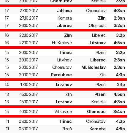
18
29.10.2017
Chomutov
Kometa
3:2p
17
27.10.2017
Jihlava
Chomutov
4:3sn
17
27.10.2017
Kometa
Zlín
2:3sn
17
26.10.2017
Liberec
Olomouc
3:2sn
16
22.10.2017
Zlín
Liberec
3:2p
16
22.10.2017
Hr. Králové
Litvínov
4:5sn
15
20.10.2017
Třinec
Plzeň
3:2p
15
20.10.2017
Litvínov
Liberec
2:3sn
15
20.10.2017
Chomutov
Ml. Boleslav
2:3sn
15
20.10.2017
Pardubice
Zlín
4:3p
14
17.10.2017
Litvínov
Plzeň
2:1p
13
15.10.2017
Zlín
Plzeň
4:5sn
13
15.10.2017
Litvínov
Kometa
4:3sn
15
10.10.2017
Vítkovice
Olomouc
3:4sn
11
08.10.2017
Třinec
Chomutov
4:3p
11
08.10.2017
Plzeň
Kometa
4:5p