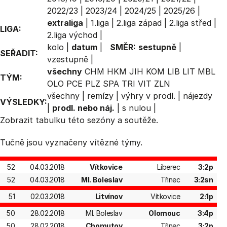
2022/23
|
2023/24
|
2024/25
|
2025/26
|
extraliga
|
1.liga
|
2.liga západ
|
2.liga střed
|
LIGA:
2.liga východ
|
kolo
|
datum
|
SMĚR:
sestupně
|
SEŘADIT:
vzestupně
|
všechny
CHM
HKM
JIH
KOM
LIB
LIT
MBL
TÝM:
OLO
PCE
PLZ
SPA
TRI
VIT
ZLN
všechny
|
remízy
|
výhry v prodl.
|
nájezdy
VÝSLEDKY:
|
prodl. nebo náj.
|
s nulou
|
Zobrazit
tabulku
této sezóny a soutěže.
Tučně jsou vyznačeny vítězné týmy.
52
04.03.2018
Vítkovice
Liberec
3:2p
52
04.03.2018
Ml. Boleslav
Třinec
3:2sn
51
02.03.2018
Litvínov
Vítkovice
2:1p
50
28.02.2018
Ml. Boleslav
Olomouc
3:4p
50
28.02.2018
Chomutov
Třinec
3:2p