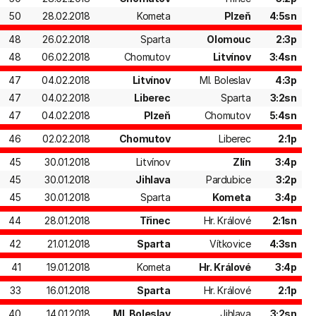
50
28.02.2018
Kometa
Plzeň
4:5sn
48
26.02.2018
Sparta
Olomouc
2:3p
48
06.02.2018
Chomutov
Litvínov
3:4sn
47
04.02.2018
Litvínov
Ml. Boleslav
4:3p
47
04.02.2018
Liberec
Sparta
3:2sn
47
04.02.2018
Plzeň
Chomutov
5:4sn
46
02.02.2018
Chomutov
Liberec
2:1p
45
30.01.2018
Litvínov
Zlín
3:4p
45
30.01.2018
Jihlava
Pardubice
3:2p
45
30.01.2018
Sparta
Kometa
3:4p
44
28.01.2018
Třinec
Hr. Králové
2:1sn
42
21.01.2018
Sparta
Vítkovice
4:3sn
41
19.01.2018
Kometa
Hr. Králové
3:4p
33
16.01.2018
Sparta
Hr. Králové
2:1p
40
14.01.2018
Ml. Boleslav
Jihlava
3:2sn