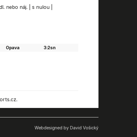
dl. nebo náj.
|
s nulou
|
Opava
3:2sn
rts.cz.
Webdesigned by David Vošický