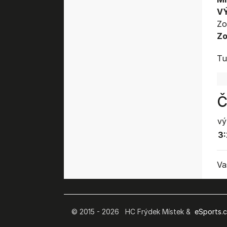
V
Zo
Zo
Tu
Č
vý
3:
Va
© 2015 - 2026 HC Frýdek Místek &
eSports.cz