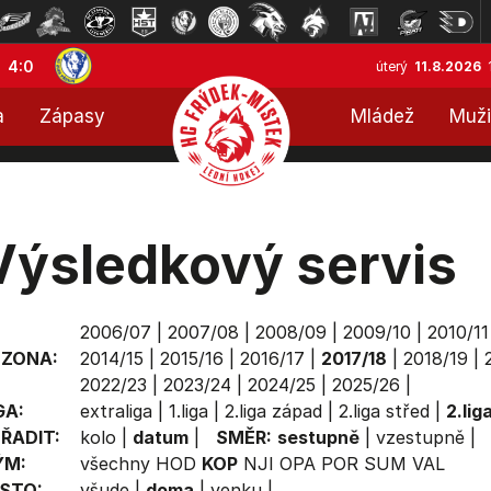
4:0
úterý
11.8.2026
a
Zápasy
Mládež
Muži
Výsledkový servis
2006/07
|
2007/08
|
2008/09
|
2009/10
|
2010/11
EZONA:
2014/15
|
2015/16
|
2016/17
|
2017/18
|
2018/19
|
2022/23
|
2023/24
|
2024/25
|
2025/26
|
GA:
extraliga
|
1.liga
|
2.liga západ
|
2.liga střed
|
2.lig
ŘADIT:
kolo
|
datum
|
SMĚR:
sestupně
|
vzestupně
|
ÝM:
všechny
HOD
KOP
NJI
OPA
POR
SUM
VAL
STO:
všude
|
doma
|
venku
|