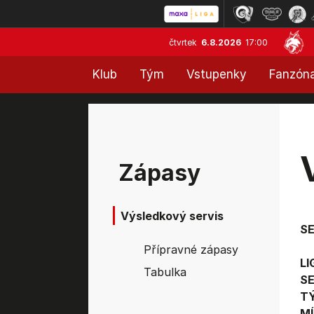
čtvrtek
6.8.2026
17:00
Klub
Tým
Vstupenky
Fanzón
Zápasy
Výsledkový servis
S
Přípravné zápasy
LI
Tabulka
SE
T
MÍ