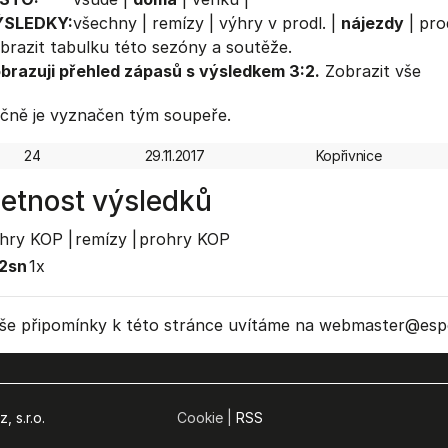
ÝSLEDKY:
všechny
|
remízy
|
výhry v prodl.
|
nájezdy
|
pro
brazit
tabulku
této sezóny a soutěže.
brazuji přehled zápasů s výsledkem 3:2.
Zobrazit vše
čně je vyznačen tým soupeře.
24
29.11.2017
Kopřivnice
etnost výsledků
hry KOP |
remízy |
prohry KOP
2sn
1x
še připomínky k této stránce uvítáme na webmaster
@espo
, s.r.o.
Cookie |
RSS