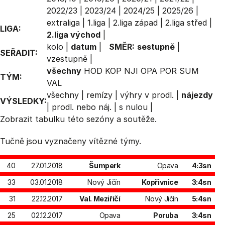
2022/23
|
2023/24
|
2024/25
|
2025/26
|
extraliga
|
1.liga
|
2.liga západ
|
2.liga střed
|
LIGA:
2.liga východ
|
kolo
|
datum
|
SMĚR:
sestupně
|
SEŘADIT:
vzestupně
|
všechny
HOD
KOP
NJI
OPA
POR
SUM
TÝM:
VAL
všechny
|
remízy
|
výhry v prodl.
|
nájezdy
VÝSLEDKY:
|
prodl. nebo náj.
|
s nulou
|
Zobrazit
tabulku
této sezóny a soutěže.
Tučně jsou vyznačeny vítězné týmy.
40
27.01.2018
Šumperk
Opava
4:3sn
33
03.01.2018
Nový Jičín
Kopřivnice
3:4sn
31
22.12.2017
Val. Meziříčí
Nový Jičín
5:4sn
25
02.12.2017
Opava
Poruba
3:4sn