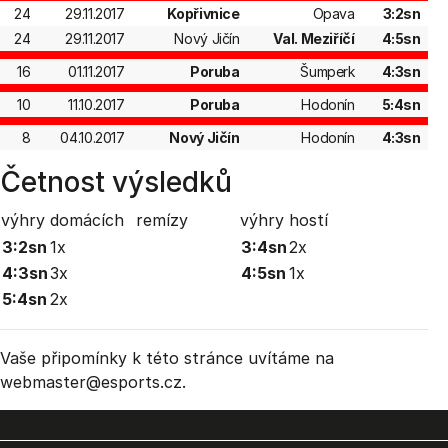
24
29.11.2017
Kopřivnice
Opava
3:2sn
24
29.11.2017
Nový Jičín
Val. Meziříčí
4:5sn
16
01.11.2017
Poruba
Šumperk
4:3sn
10
11.10.2017
Poruba
Hodonín
5:4sn
8
04.10.2017
Nový Jičín
Hodonín
4:3sn
Četnost výsledků
výhry domácích
remízy
výhry hostí
3:2sn
1x
3:4sn
2x
4:3sn
3x
4:5sn
1x
5:4sn
2x
Vaše připomínky k této stránce uvítáme na
webmaster
@esports.cz.