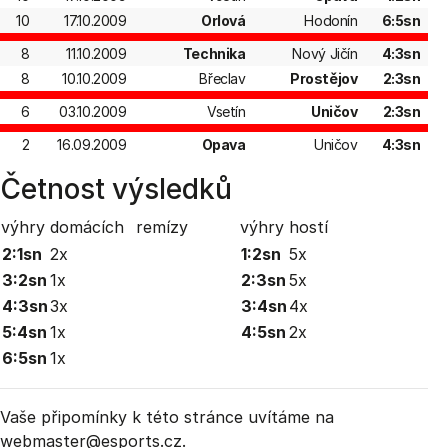
10
17.10.2009
Orlová
Hodonín
6:5sn
8
11.10.2009
Technika
Nový Jičín
4:3sn
8
10.10.2009
Břeclav
Prostějov
2:3sn
6
03.10.2009
Vsetín
Uničov
2:3sn
2
16.09.2009
Opava
Uničov
4:3sn
Četnost výsledků
výhry domácích
remízy
výhry hostí
2:1sn
2x
1:2sn
5x
3:2sn
1x
2:3sn
5x
4:3sn
3x
3:4sn
4x
5:4sn
1x
4:5sn
2x
6:5sn
1x
Vaše připomínky k této stránce uvítáme na
webmaster
@esports.cz.