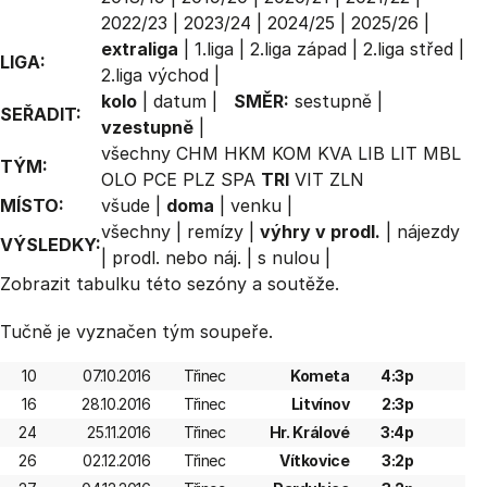
2022/23
|
2023/24
|
2024/25
|
2025/26
|
extraliga
|
1.liga
|
2.liga západ
|
2.liga střed
|
LIGA:
2.liga východ
|
kolo
|
datum
|
SMĚR:
sestupně
|
SEŘADIT:
vzestupně
|
všechny
CHM
HKM
KOM
KVA
LIB
LIT
MBL
TÝM:
OLO
PCE
PLZ
SPA
TRI
VIT
ZLN
MÍSTO:
všude
|
doma
|
venku
|
všechny
|
remízy
|
výhry v prodl.
|
nájezdy
VÝSLEDKY:
|
prodl. nebo náj.
|
s nulou
|
Zobrazit
tabulku
této sezóny a soutěže.
Tučně je vyznačen tým soupeře.
10
07.10.2016
Třinec
Kometa
4:3p
16
28.10.2016
Třinec
Litvínov
2:3p
24
25.11.2016
Třinec
Hr. Králové
3:4p
26
02.12.2016
Třinec
Vítkovice
3:2p