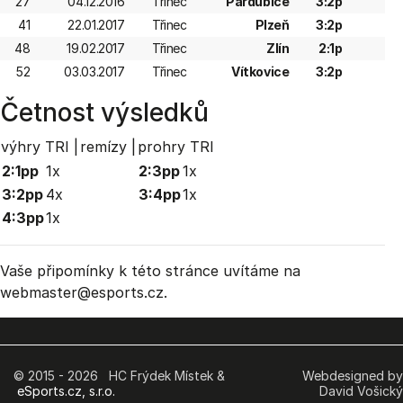
27
04.12.2016
Třinec
Pardubice
3:2p
41
22.01.2017
Třinec
Plzeň
3:2p
48
19.02.2017
Třinec
Zlín
2:1p
52
03.03.2017
Třinec
Vítkovice
3:2p
Četnost výsledků
výhry TRI |
remízy |
prohry TRI
2:1pp
1x
2:3pp
1x
3:2pp
4x
3:4pp
1x
4:3pp
1x
Vaše připomínky k této stránce uvítáme na
webmaster
@esports.cz.
© 2015 - 2026 HC Frýdek Místek &
Webdesigned by
eSports.cz, s.r.o.
David Vošický