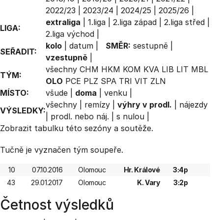
2022/23
|
2023/24
|
2024/25
|
2025/26
|
extraliga
|
1.liga
|
2.liga západ
|
2.liga střed
|
LIGA:
2.liga východ
|
kolo
|
datum
|
SMĚR:
sestupně
|
SEŘADIT:
vzestupně
|
všechny
CHM
HKM
KOM
KVA
LIB
LIT
MBL
TÝM:
OLO
PCE
PLZ
SPA
TRI
VIT
ZLN
MÍSTO:
všude
|
doma
|
venku
|
všechny
|
remízy
|
výhry v prodl.
|
nájezdy
VÝSLEDKY:
|
prodl. nebo náj.
|
s nulou
|
Zobrazit
tabulku
této sezóny a soutěže.
Tučně je vyznačen tým soupeře.
10
07.10.2016
Olomouc
Hr. Králové
3:4p
43
29.01.2017
Olomouc
K. Vary
3:2p
Četnost výsledků