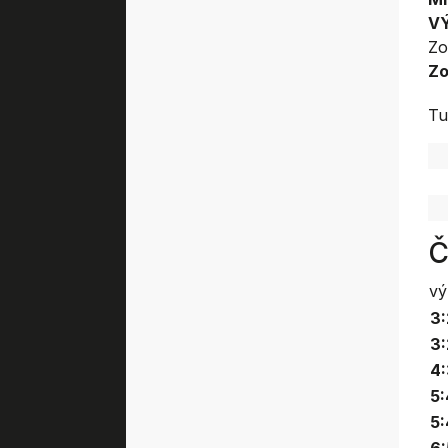
V
Zo
Zo
Tu
Č
vý
3:
3:
4:
5:
5: