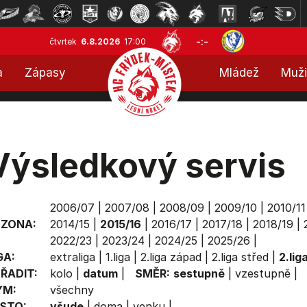
-:-
čtvrtek
6.8.2026
17:00
a
Zápasy
Mládež
Muži
Výsledkový servis
2006/07
|
2007/08
|
2008/09
|
2009/10
|
2010/11
EZONA:
2014/15
|
2015/16
|
2016/17
|
2017/18
|
2018/19
|
2022/23
|
2023/24
|
2024/25
|
2025/26
|
GA:
extraliga
|
1.liga
|
2.liga západ
|
2.liga střed
|
2.lig
ŘADIT:
kolo
|
datum
|
SMĚR:
sestupně
|
vzestupně
|
ÝM:
všechny
STO:
všude
|
doma
|
venku
|