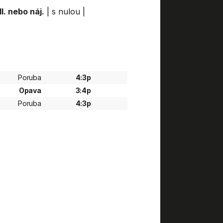
l. nebo náj.
|
s nulou
|
Poruba
4:3p
Opava
3:4p
Poruba
4:3p