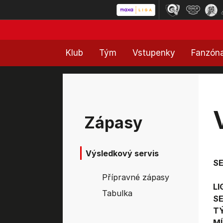
Klub
Tým
Vstupenky
Fanzón
Zápasy
Výsledkový servis
S
Přípravné zápasy
LI
Tabulka
SE
T
MÍ