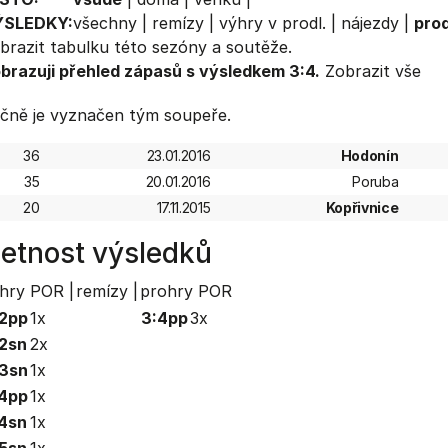
ÝSLEDKY:
všechny
|
remízy
|
výhry v prodl.
|
nájezdy
|
prod
brazit
tabulku
této sezóny a soutěže.
brazuji přehled zápasů s výsledkem 3:4.
Zobrazit vše
čně je vyznačen tým soupeře.
36
23.01.2016
Hodonín
35
20.01.2016
Poruba
20
17.11.2015
Kopřivnice
etnost výsledků
hry POR |
remízy |
prohry POR
2pp
1x
3:4pp
3x
2sn
2x
3sn
1x
4pp
1x
4sn
1x