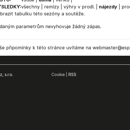
ÝSLEDKY:
všechny
|
remízy
|
výhry v prodl.
|
nájezdy
|
pro
brazit
tabulku
této sezóny a soutěže.
daným parametrům nevyhovuje žádný zápas.
še připomínky k této stránce uvítáme na webmaster
@espo
, s.r.o.
Cookie |
RSS