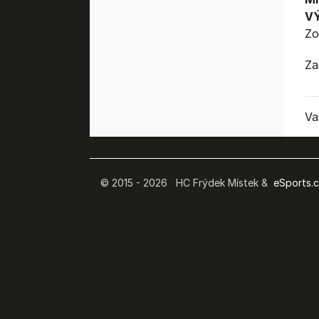
V
Zo
Za
Va
© 2015 - 2026 HC Frýdek Místek &
eSports.cz