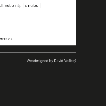
dl. nebo náj.
|
s nulou
|
rts.cz.
Webdesigned by David Vošický