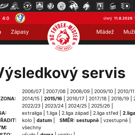
4:0
úterý
11.8.2026
a
Zápasy
Mládež
Muži
Výsledkový servis
2006/07
|
2007/08
|
2008/09
|
2009/10
|
2010/11
EZONA:
2014/15
|
2015/16
|
2016/17
|
2017/18
|
2018/19
|
2022/23
|
2023/24
|
2024/25
|
2025/26
|
GA:
extraliga
|
1.liga
|
2.liga západ
|
2.liga střed
|
2.lig
ŘADIT:
kolo
|
datum
|
SMĚR:
sestupně
|
vzestupně
|
ÝM:
všechny
STO:
všude
|
doma
|
venku
|