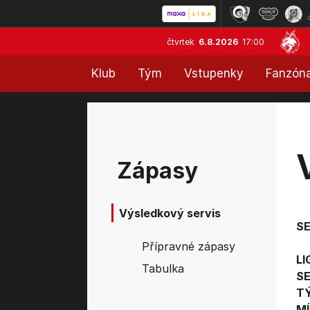
čtvrtek
6.8.2026
17:00
Klub
Tým
Vstupenky
Fanzón
Zápasy
Výsledkový servis
S
Přípravné zápasy
LI
Tabulka
SE
T
MÍ