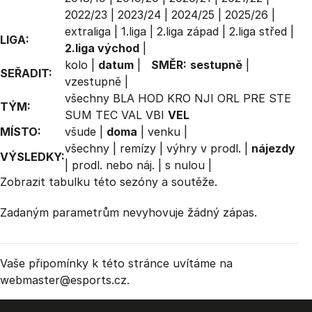
2022/23
|
2023/24
|
2024/25
|
2025/26
|
extraliga
|
1.liga
|
2.liga západ
|
2.liga střed
|
LIGA:
2.liga východ
|
kolo
|
datum
|
SMĚR:
sestupně
|
SEŘADIT:
vzestupně
|
všechny
BLA
HOD
KRO
NJI
ORL
PRE
STE
TÝM:
SUM
TEC
VAL
VBI
VEL
MÍSTO:
všude
|
doma
|
venku
|
všechny
|
remízy
|
výhry v prodl.
|
nájezdy
VÝSLEDKY:
|
prodl. nebo náj.
|
s nulou
|
Zobrazit
tabulku
této sezóny a soutěže.
Zadaným parametrům nevyhovuje žádný zápas.
Vaše připomínky k této stránce uvítáme na
webmaster
@esports.cz.