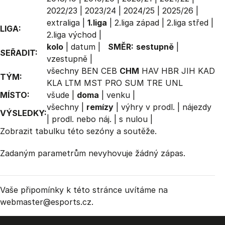
2022/23
|
2023/24
|
2024/25
|
2025/26
|
extraliga
|
1.liga
|
2.liga západ
|
2.liga střed
|
LIGA:
2.liga východ
|
kolo
|
datum
|
SMĚR:
sestupně
|
SEŘADIT:
vzestupně
|
všechny
BEN
CEB
CHM
HAV
HBR
JIH
KAD
TÝM:
KLA
LTM
MST
PRO
SUM
TRE
UNL
MÍSTO:
všude
|
doma
|
venku
|
všechny
|
remízy
|
výhry v prodl.
|
nájezdy
VÝSLEDKY:
|
prodl. nebo náj.
|
s nulou
|
Zobrazit
tabulku
této sezóny a soutěže.
Zadaným parametrům nevyhovuje žádný zápas.
Vaše připomínky k této stránce uvítáme na
webmaster
@esports.cz.