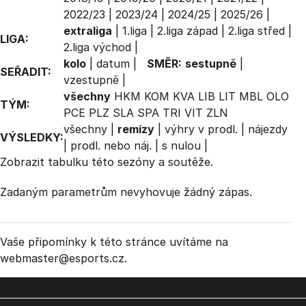
2022/23
|
2023/24
|
2024/25
|
2025/26
|
extraliga
|
1.liga
|
2.liga západ
|
2.liga střed
|
LIGA:
2.liga východ
|
kolo
|
datum
|
SMĚR:
sestupně
|
SEŘADIT:
vzestupně
|
všechny
HKM
KOM
KVA
LIB
LIT
MBL
OLO
TÝM:
PCE
PLZ
SLA
SPA
TRI
VIT
ZLN
všechny
|
remízy
|
výhry v prodl.
|
nájezdy
VÝSLEDKY:
|
prodl. nebo náj.
|
s nulou
|
Zobrazit
tabulku
této sezóny a soutěže.
Zadaným parametrům nevyhovuje žádný zápas.
Vaše připomínky k této stránce uvítáme na
webmaster
@esports.cz.