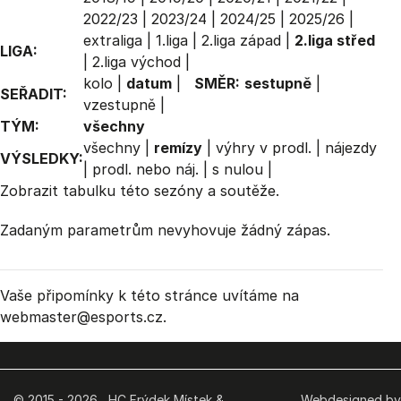
2022/23
|
2023/24
|
2024/25
|
2025/26
|
extraliga
|
1.liga
|
2.liga západ
|
2.liga střed
LIGA:
|
2.liga východ
|
kolo
|
datum
|
SMĚR:
sestupně
|
SEŘADIT:
vzestupně
|
TÝM:
všechny
všechny
|
remízy
|
výhry v prodl.
|
nájezdy
VÝSLEDKY:
|
prodl. nebo náj.
|
s nulou
|
Zobrazit
tabulku
této sezóny a soutěže.
Zadaným parametrům nevyhovuje žádný zápas.
Vaše připomínky k této stránce uvítáme na
webmaster
@esports.cz.
© 2015 - 2026 HC Frýdek Místek &
Webdesigned by