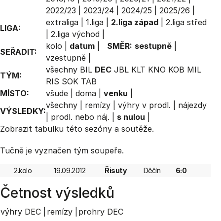
2022/23
|
2023/24
|
2024/25
|
2025/26
|
extraliga
|
1.liga
|
2.liga západ
|
2.liga střed
LIGA:
|
2.liga východ
|
kolo
|
datum
|
SMĚR:
sestupně
|
SEŘADIT:
vzestupně
|
všechny
BIL
DEC
JBL
KLT
KNO
KOB
MIL
TÝM:
RIS
SOK
TAB
MÍSTO:
všude
|
doma
|
venku
|
všechny
|
remízy
|
výhry v prodl.
|
nájezdy
VÝSLEDKY:
|
prodl. nebo náj.
|
s nulou
|
Zobrazit
tabulku
této sezóny a soutěže.
Tučně je vyznačen tým soupeře.
2.kolo
19.09.2012
Řisuty
Děčín
6:0
Četnost výsledků
výhry DEC |
remízy |
prohry DEC