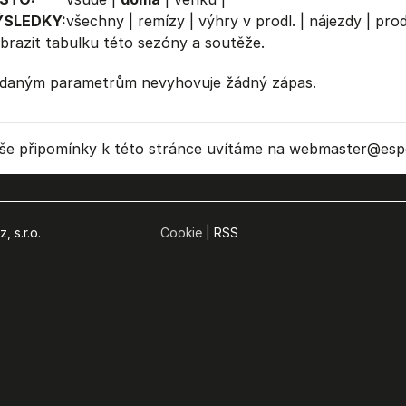
ÝSLEDKY:
všechny
|
remízy
|
výhry v prodl.
|
nájezdy
|
prod
brazit
tabulku
této sezóny a soutěže.
daným parametrům nevyhovuje žádný zápas.
še připomínky k této stránce uvítáme na webmaster
@espo
, s.r.o.
Cookie |
RSS