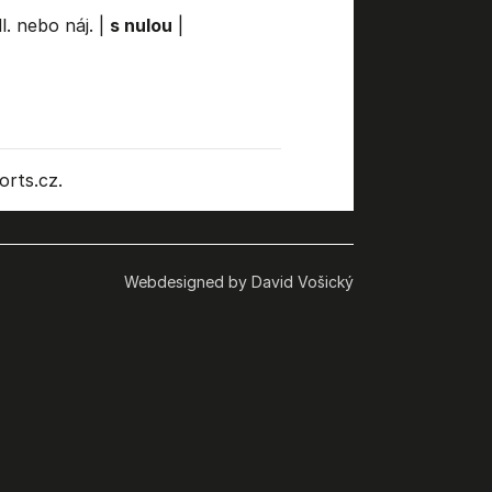
l. nebo náj.
|
s nulou
|
rts.cz.
Webdesigned by David Vošický