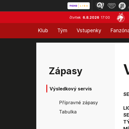
čtvrtek
6.8.2026
17:00
Klub
Tým
Vstupenky
Fanzón
Zápasy
Výsledkový servis
S
Přípravné zápasy
LI
Tabulka
SE
T
MÍ