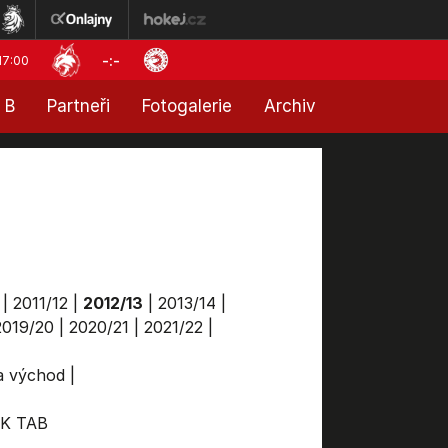
-:-
17:00
 B
Partneři
Fotogalerie
Archiv
|
2011/12
|
2012/13
|
2013/14
|
2019/20
|
2020/21
|
2021/22
|
ga východ
|
K
TAB