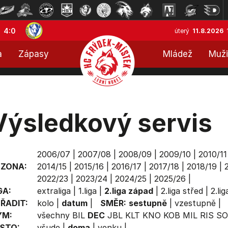
4:0
úterý
11.8.2026
a
Zápasy
Mládež
Muži
Výsledkový servis
2006/07
|
2007/08
|
2008/09
|
2009/10
|
2010/11
EZONA:
2014/15
|
2015/16
|
2016/17
|
2017/18
|
2018/19
|
2022/23
|
2023/24
|
2024/25
|
2025/26
|
GA:
extraliga
|
1.liga
|
2.liga západ
|
2.liga střed
|
2.li
ŘADIT:
kolo
|
datum
|
SMĚR:
sestupně
|
vzestupně
|
ÝM:
všechny
BIL
DEC
JBL
KLT
KNO
KOB
MIL
RIS
SO
STO:
všude
|
doma
|
venku
|