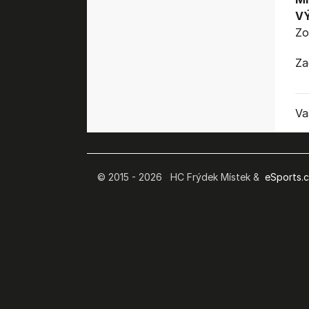
V
Zo
Za
Va
© 2015 - 2026 HC Frýdek Místek &
eSports.cz