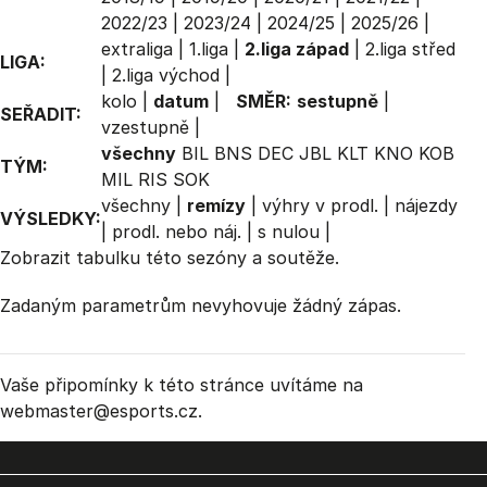
2022/23
|
2023/24
|
2024/25
|
2025/26
|
extraliga
|
1.liga
|
2.liga západ
|
2.liga střed
LIGA:
|
2.liga východ
|
kolo
|
datum
|
SMĚR:
sestupně
|
SEŘADIT:
vzestupně
|
všechny
BIL
BNS
DEC
JBL
KLT
KNO
KOB
TÝM:
MIL
RIS
SOK
všechny
|
remízy
|
výhry v prodl.
|
nájezdy
VÝSLEDKY:
|
prodl. nebo náj.
|
s nulou
|
Zobrazit
tabulku
této sezóny a soutěže.
Zadaným parametrům nevyhovuje žádný zápas.
Vaše připomínky k této stránce uvítáme na
webmaster
@esports.cz.