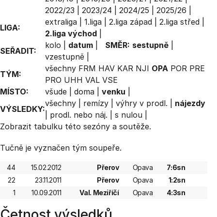
2022/23
|
2023/24
|
2024/25
|
2025/26
|
extraliga
|
1.liga
|
2.liga západ
|
2.liga střed
|
LIGA:
2.liga východ
|
kolo
|
datum
|
SMĚR:
sestupně
|
SEŘADIT:
vzestupně
|
všechny
FRM
HAV
KAR
NJI
OPA
POR
PRE
TÝM:
PRO
UHH
VAL
VSE
MÍSTO:
všude
|
doma
|
venku
|
všechny
|
remízy
|
výhry v prodl.
|
nájezdy
VÝSLEDKY:
|
prodl. nebo náj.
|
s nulou
|
Zobrazit
tabulku
této sezóny a soutěže.
Tučně je vyznačen tým soupeře.
44
15.02.2012
Přerov
Opava
7:6sn
22
23.11.2011
Přerov
Opava
1:2sn
1
10.09.2011
Val. Meziříčí
Opava
4:3sn
Četnost výsledků