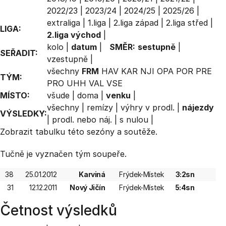
2022/23
|
2023/24
|
2024/25
|
2025/26
|
extraliga
|
1.liga
|
2.liga západ
|
2.liga střed
|
LIGA:
2.liga východ
|
kolo
|
datum
|
SMĚR:
sestupně
|
SEŘADIT:
vzestupně
|
všechny
FRM
HAV
KAR
NJI
OPA
POR
PRE
TÝM:
PRO
UHH
VAL
VSE
MÍSTO:
všude
|
doma
|
venku
|
všechny
|
remízy
|
výhry v prodl.
|
nájezdy
VÝSLEDKY:
|
prodl. nebo náj.
|
s nulou
|
Zobrazit
tabulku
této sezóny a soutěže.
Tučně je vyznačen tým soupeře.
38
25.01.2012
Karviná
Frýdek-Místek
3:2sn
31
12.12.2011
Nový Jičín
Frýdek-Místek
5:4sn
Četnost výsledků