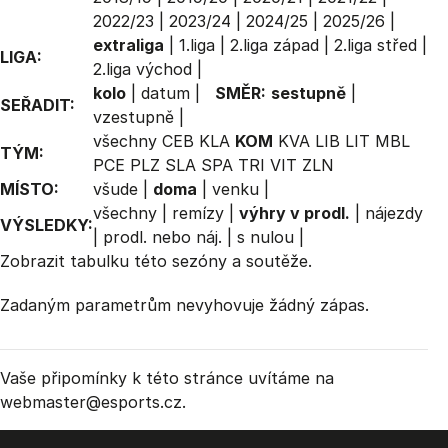
2022/23
|
2023/24
|
2024/25
|
2025/26
|
extraliga
|
1.liga
|
2.liga západ
|
2.liga střed
|
LIGA:
2.liga východ
|
kolo
|
datum
|
SMĚR:
sestupně
|
SEŘADIT:
vzestupně
|
všechny
CEB
KLA
KOM
KVA
LIB
LIT
MBL
TÝM:
PCE
PLZ
SLA
SPA
TRI
VIT
ZLN
MÍSTO:
všude
|
doma
|
venku
|
všechny
|
remízy
|
výhry v prodl.
|
nájezdy
VÝSLEDKY:
|
prodl. nebo náj.
|
s nulou
|
Zobrazit
tabulku
této sezóny a soutěže.
Zadaným parametrům nevyhovuje žádný zápas.
Vaše připomínky k této stránce uvítáme na
webmaster
@esports.cz.