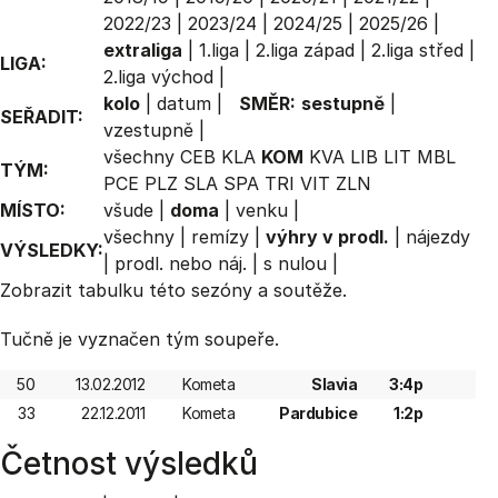
2022/23
|
2023/24
|
2024/25
|
2025/26
|
extraliga
|
1.liga
|
2.liga západ
|
2.liga střed
|
LIGA:
2.liga východ
|
kolo
|
datum
|
SMĚR:
sestupně
|
SEŘADIT:
vzestupně
|
všechny
CEB
KLA
KOM
KVA
LIB
LIT
MBL
TÝM:
PCE
PLZ
SLA
SPA
TRI
VIT
ZLN
MÍSTO:
všude
|
doma
|
venku
|
všechny
|
remízy
|
výhry v prodl.
|
nájezdy
VÝSLEDKY:
|
prodl. nebo náj.
|
s nulou
|
Zobrazit
tabulku
této sezóny a soutěže.
Tučně je vyznačen tým soupeře.
50
13.02.2012
Kometa
Slavia
3:4p
33
22.12.2011
Kometa
Pardubice
1:2p
Četnost výsledků