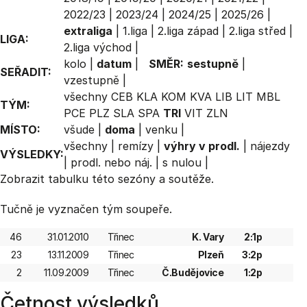
2022/23
|
2023/24
|
2024/25
|
2025/26
|
extraliga
|
1.liga
|
2.liga západ
|
2.liga střed
|
LIGA:
2.liga východ
|
kolo
|
datum
|
SMĚR:
sestupně
|
SEŘADIT:
vzestupně
|
všechny
CEB
KLA
KOM
KVA
LIB
LIT
MBL
TÝM:
PCE
PLZ
SLA
SPA
TRI
VIT
ZLN
MÍSTO:
všude
|
doma
|
venku
|
všechny
|
remízy
|
výhry v prodl.
|
nájezdy
VÝSLEDKY:
|
prodl. nebo náj.
|
s nulou
|
Zobrazit
tabulku
této sezóny a soutěže.
Tučně je vyznačen tým soupeře.
46
31.01.2010
Třinec
K. Vary
2:1p
23
13.11.2009
Třinec
Plzeň
3:2p
2
11.09.2009
Třinec
Č.Budějovice
1:2p
Četnost výsledků