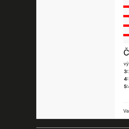
Č
vý
3:
4
5:
Va