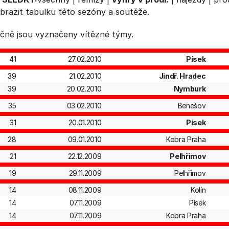
brazit
tabulku
této sezóny a soutěže.
čně jsou vyznačeny vítězné týmy.
41
27.02.2010
Písek
39
21.02.2010
Jindř. Hradec
39
20.02.2010
Nymburk
35
03.02.2010
Benešov
31
20.01.2010
Písek
28
09.01.2010
Kobra Praha
21
22.12.2009
Pelhřimov
19
29.11.2009
Pelhřimov
14
08.11.2009
Kolín
14
07.11.2009
Písek
14
07.11.2009
Kobra Praha