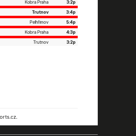
Kobra Praha
3:2p
Trutnov
3:4p
Pelhřimov
5:4p
Kobra Praha
4:3p
Trutnov
3:2p
rts.cz.