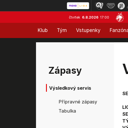
čtvrtek
6.8.2026
17:00
Klub
Tým
Vstupenky
Fanzón
Zápasy
Výsledkový servis
S
Přípravné zápasy
LI
Tabulka
SE
T
V