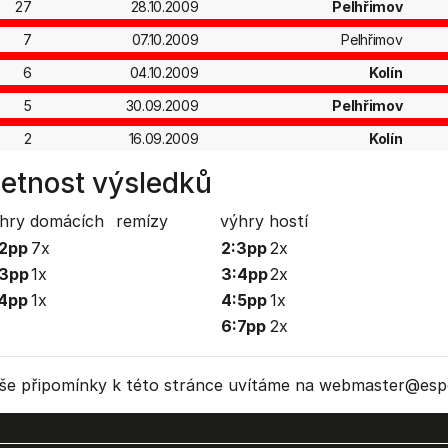
27
28.10.2009
Pelhřimov
7
07.10.2009
Pelhřimov
6
04.10.2009
Kolín
5
30.09.2009
Pelhřimov
2
16.09.2009
Kolín
etnost výsledků
hry domácích
remízy
výhry hostí
2pp
7x
2:3pp
2x
:3pp
1x
3:4pp
2x
4pp
1x
4:5pp
1x
6:7pp
2x
še připomínky k této stránce uvítáme na webmaster
@espo