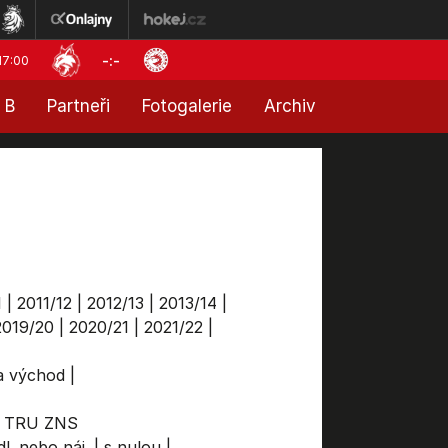
-:-
17:00
 B
Partneři
Fotogalerie
Archiv
1
|
2011/12
|
2012/13
|
2013/14
|
2019/20
|
2020/21
|
2021/22
|
ga východ
|
TRU
ZNS
l. nebo náj.
|
s nulou
|