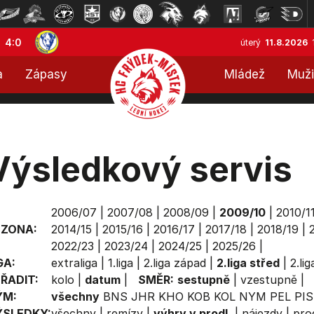
4:0
úterý
11.8.2026
a
Zápasy
Mládež
Muži
Výsledkový servis
2006/07
|
2007/08
|
2008/09
|
2009/10
|
2010/1
EZONA:
2014/15
|
2015/16
|
2016/17
|
2017/18
|
2018/19
|
2022/23
|
2023/24
|
2024/25
|
2025/26
|
GA:
extraliga
|
1.liga
|
2.liga západ
|
2.liga střed
|
2.li
ŘADIT:
kolo
|
datum
|
SMĚR:
sestupně
|
vzestupně
|
ÝM:
všechny
BNS
JHR
KHO
KOB
KOL
NYM
PEL
PIS
ÝSLEDKY:
všechny
|
remízy
|
výhry v prodl.
|
nájezdy
|
prod