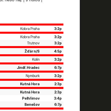
Kobra Praha
3:2p
Kobra Praha
3:2p
Trutnov
3:2p
Žďár n/S
4:5p
Kolín
3:2p
Jindř. Hradec
6:7p
Nymburk
3:2p
Kutná Hora
2:3p
Kutná Hora
2:3p
Pelhřimov
3:4p
Benešov
6:7p