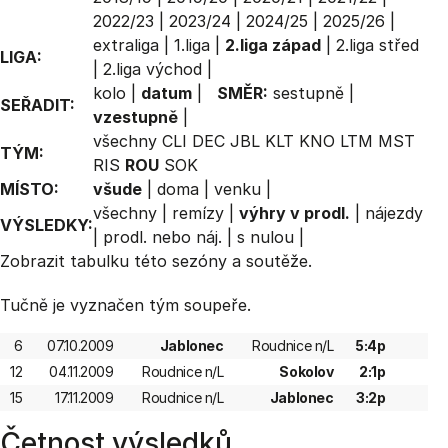
2022/23
|
2023/24
|
2024/25
|
2025/26
|
extraliga
|
1.liga
|
2.liga západ
|
2.liga střed
LIGA:
|
2.liga východ
|
kolo
|
datum
|
SMĚR:
sestupně
|
SEŘADIT:
vzestupně
|
všechny
CLI
DEC
JBL
KLT
KNO
LTM
MST
TÝM:
RIS
ROU
SOK
MÍSTO:
všude
|
doma
|
venku
|
všechny
|
remízy
|
výhry v prodl.
|
nájezdy
VÝSLEDKY:
|
prodl. nebo náj.
|
s nulou
|
Zobrazit
tabulku
této sezóny a soutěže.
Tučně je vyznačen tým soupeře.
6
07.10.2009
Jablonec
Roudnice n/L
5:4p
12
04.11.2009
Roudnice n/L
Sokolov
2:1p
15
17.11.2009
Roudnice n/L
Jablonec
3:2p
Četnost výsledků