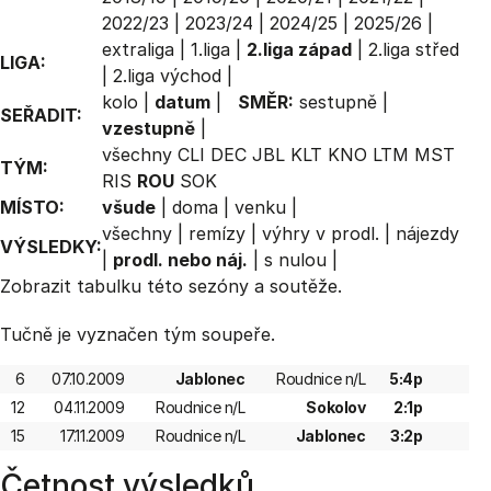
2022/23
|
2023/24
|
2024/25
|
2025/26
|
extraliga
|
1.liga
|
2.liga západ
|
2.liga střed
LIGA:
|
2.liga východ
|
kolo
|
datum
|
SMĚR:
sestupně
|
SEŘADIT:
vzestupně
|
všechny
CLI
DEC
JBL
KLT
KNO
LTM
MST
TÝM:
RIS
ROU
SOK
MÍSTO:
všude
|
doma
|
venku
|
všechny
|
remízy
|
výhry v prodl.
|
nájezdy
VÝSLEDKY:
|
prodl. nebo náj.
|
s nulou
|
Zobrazit
tabulku
této sezóny a soutěže.
Tučně je vyznačen tým soupeře.
6
07.10.2009
Jablonec
Roudnice n/L
5:4p
12
04.11.2009
Roudnice n/L
Sokolov
2:1p
15
17.11.2009
Roudnice n/L
Jablonec
3:2p
Četnost výsledků