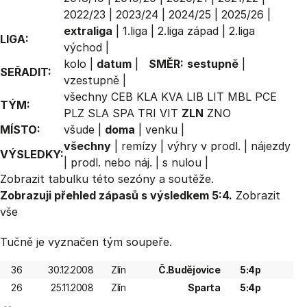
2022/23
|
2023/24
|
2024/25
|
2025/26
|
extraliga
|
1.liga
|
2.liga západ
|
2.liga
LIGA:
východ
|
kolo
|
datum
|
SMĚR:
sestupně
|
SEŘADIT:
vzestupně
|
všechny
CEB
KLA
KVA
LIB
LIT
MBL
PCE
TÝM:
PLZ
SLA
SPA
TRI
VIT
ZLN
ZNO
MÍSTO:
všude
|
doma
|
venku
|
všechny
|
remízy
|
výhry v prodl.
|
nájezdy
VÝSLEDKY:
|
prodl. nebo náj.
|
s nulou
|
Zobrazit
tabulku
této sezóny a soutěže.
Zobrazuji přehled zápasů s výsledkem 5:4.
Zobrazit
vše
Tučně je vyznačen tým soupeře.
36
30.12.2008
Zlín
Č.Budějovice
5:4p
26
25.11.2008
Zlín
Sparta
5:4p