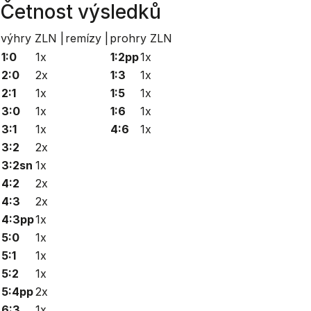
Četnost výsledků
výhry ZLN |
remízy |
prohry ZLN
1:0
1x
1:2pp
1x
2:0
2x
1:3
1x
2:1
1x
1:5
1x
3:0
1x
1:6
1x
3:1
1x
4:6
1x
3:2
2x
3:2sn
1x
4:2
2x
4:3
2x
4:3pp
1x
5:0
1x
5:1
1x
5:2
1x
5:4pp
2x
6:3
1x