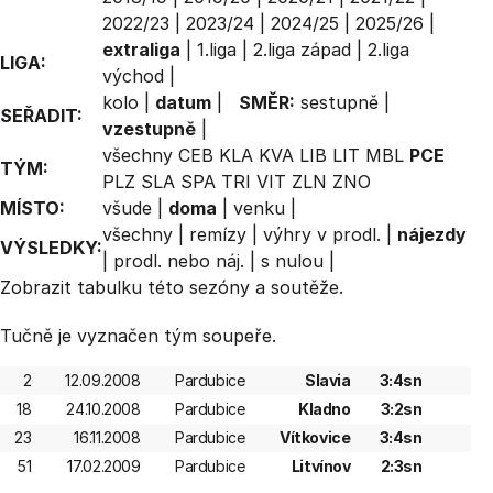
2022/23
|
2023/24
|
2024/25
|
2025/26
|
extraliga
|
1.liga
|
2.liga západ
|
2.liga
LIGA:
východ
|
kolo
|
datum
|
SMĚR:
sestupně
|
SEŘADIT:
vzestupně
|
všechny
CEB
KLA
KVA
LIB
LIT
MBL
PCE
TÝM:
PLZ
SLA
SPA
TRI
VIT
ZLN
ZNO
MÍSTO:
všude
|
doma
|
venku
|
všechny
|
remízy
|
výhry v prodl.
|
nájezdy
VÝSLEDKY:
|
prodl. nebo náj.
|
s nulou
|
Zobrazit
tabulku
této sezóny a soutěže.
Tučně je vyznačen tým soupeře.
2
12.09.2008
Pardubice
Slavia
3:4sn
18
24.10.2008
Pardubice
Kladno
3:2sn
23
16.11.2008
Pardubice
Vítkovice
3:4sn
51
17.02.2009
Pardubice
Litvínov
2:3sn