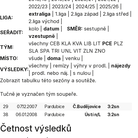
2022/23
|
2023/24
|
2024/25
|
2025/26
|
extraliga
|
1.liga
|
2.liga západ
|
2.liga střed
|
LIGA:
2.liga východ
|
kolo
|
datum
|
SMĚR:
sestupně
|
SEŘADIT:
vzestupně
|
všechny
CEB
KLA
KVA
LIB
LIT
PCE
PLZ
TÝM:
SLA
SPA
TRI
UNL
VIT
ZLN
ZNO
MÍSTO:
všude
|
doma
|
venku
|
všechny
|
remízy
|
výhry v prodl.
|
nájezdy
VÝSLEDKY:
|
prodl. nebo náj.
|
s nulou
|
Zobrazit
tabulku
této sezóny a soutěže.
Tučně je vyznačen tým soupeře.
29
07.12.2007
Pardubice
Č.Budějovice
3:2sn
38
06.01.2008
Pardubice
Ústí n/L
3:2sn
Četnost výsledků