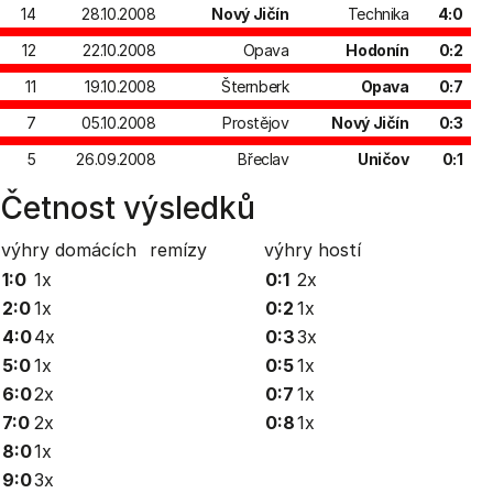
14
28.10.2008
Nový Jičín
Technika
4:0
12
22.10.2008
Opava
Hodonín
0:2
11
19.10.2008
Šternberk
Opava
0:7
7
05.10.2008
Prostějov
Nový Jičín
0:3
5
26.09.2008
Břeclav
Uničov
0:1
Četnost výsledků
výhry domácích
remízy
výhry hostí
1:0
1x
0:1
2x
2:0
1x
0:2
1x
4:0
4x
0:3
3x
5:0
1x
0:5
1x
6:0
2x
0:7
1x
7:0
2x
0:8
1x
8:0
1x
9:0
3x