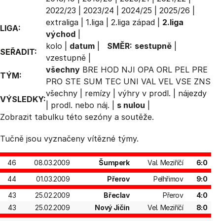
2022/23
|
2023/24
|
2024/25
|
2025/26
|
extraliga
|
1.liga
|
2.liga západ
|
2.liga
LIGA:
východ
|
kolo
|
datum
|
SMĚR:
sestupně
|
SEŘADIT:
vzestupně
|
všechny
BRE
HOD
NJI
OPA
ORL
PEL
PRE
TÝM:
PRO
STE
SUM
TEC
UNI
VAL
VEL
VSE
ZNS
všechny
|
remízy
|
výhry v prodl.
|
nájezdy
VÝSLEDKY:
|
prodl. nebo náj.
|
s nulou
|
Zobrazit
tabulku
této sezóny a soutěže.
Tučně jsou vyznačeny vítězné týmy.
46
08.03.2009
Šumperk
Val. Meziříčí
6:0
44
01.03.2009
Přerov
Pelhřimov
9:0
43
25.02.2009
Břeclav
Přerov
4:0
43
25.02.2009
Nový Jičín
Vel. Meziříčí
8:0