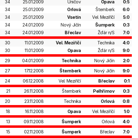
34
25.01.2009
Uničov
Opava
0:5
34
25.01.2009
Orlová
Šternberk
6:0
34
25.01.2009
Vsetín
Vel. Meziříčí
5:0
34
24.01.2009
Nový Jičín
Šumperk
0:3
34
24.01.2009
Břeclav
Žďár n/S
7:0
30
11.01.2009
Vel. Meziříčí
Technika
4:0
30
11.01.2009
Opava
Žďár n/S
9:0
29
04.01.2009
Technika
Nový Jičín
2:0
27
17.12.2008
Šternberk
Nový Jičín
9:0
24
06.12.2008
Vel. Meziříčí
Břeclav
0:1
21
26.11.2008
Šternberk
Pelhřimov
0:3
20
23.11.2008
Technika
Orlová
0:8
18
16.11.2008
Opava
Vel. Meziříčí
1:0
13
09.11.2008
Šumperk
Orlová
4:0
15
02.11.2008
Šumperk
Břeclav
7:0