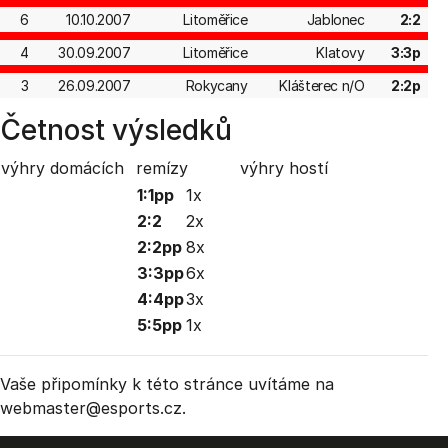
6
10.10.2007
Litoměřice
Jablonec
2:2
4
30.09.2007
Litoměřice
Klatovy
3:3p
3
26.09.2007
Rokycany
Klášterec n/O
2:2p
Četnost výsledků
výhry domácích
remízy
výhry hostí
1:1pp
1x
2:2
2x
2:2pp
8x
3:3pp
6x
4:4pp
3x
5:5pp
1x
Vaše připomínky k této stránce uvítáme na
webmaster
@esports.cz.