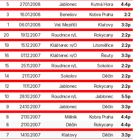
5
27.01.2008
Jablonec
Kutná Hora
4:4p
3
16.01.2008
Benešov
Kobra Praha
2:2
1
06.01.2008
Vel. Meziříčí
Klatovy
3:3p
20
19.12.2007
Roudnice n/L
Rokycany
2:2p
19
15.12.2007
Klášterec n/O
Litoměřice
2:2p
16
01.12.2007
Klášterec n/O
Řisuty
3:3p
15
25.11.2007
Roudnice n/L
Sokolov
2:2p
14
21.11.2007
Sokolov
Děčín
2:2p
12
11.11.2007
Jablonec
Rokycany
2:2p
10
28.10.2007
Roudnice n/L
Jablonec
5:5p
9
24.10.2007
Jablonec
Děčín
3:3p
8
21.10.2007
Mělník
Kobra Praha
4:4p
8
21.10.2007
Děčín
Rokycany
4:4p
7
14.10.2007
Klatovy
Děčín
3:3p