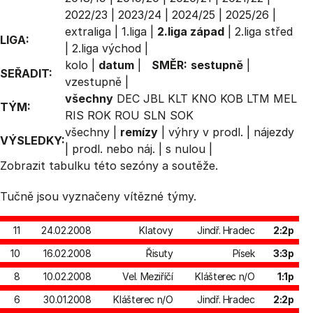
2022/23
|
2023/24
|
2024/25
|
2025/26
|
extraliga
|
1.liga
|
2.liga západ
|
2.liga střed
LIGA:
|
2.liga východ
|
kolo
|
datum
|
SMĚR:
sestupně
|
SEŘADIT:
vzestupně
|
všechny
DEC
JBL
KLT
KNO
KOB
LTM
MEL
TÝM:
RIS
ROK
ROU
SLN
SOK
všechny
|
remízy
|
výhry v prodl.
|
nájezdy
VÝSLEDKY:
|
prodl. nebo náj.
|
s nulou
|
Zobrazit
tabulku
této sezóny a soutěže.
Tučně jsou vyznačeny vítězné týmy.
11
24.02.2008
Klatovy
Jindř. Hradec
2:2p
10
16.02.2008
Řisuty
Písek
3:3p
8
10.02.2008
Vel. Meziříčí
Klášterec n/O
1:1p
6
30.01.2008
Klášterec n/O
Jindř. Hradec
2:2p