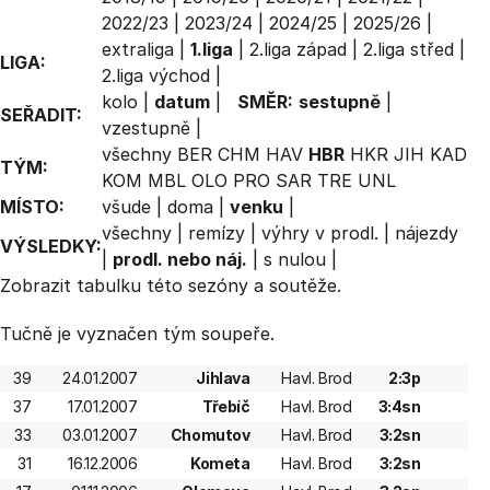
2022/23
|
2023/24
|
2024/25
|
2025/26
|
extraliga
|
1.liga
|
2.liga západ
|
2.liga střed
|
LIGA:
2.liga východ
|
kolo
|
datum
|
SMĚR:
sestupně
|
SEŘADIT:
vzestupně
|
všechny
BER
CHM
HAV
HBR
HKR
JIH
KAD
TÝM:
KOM
MBL
OLO
PRO
SAR
TRE
UNL
MÍSTO:
všude
|
doma
|
venku
|
všechny
|
remízy
|
výhry v prodl.
|
nájezdy
VÝSLEDKY:
|
prodl. nebo náj.
|
s nulou
|
Zobrazit
tabulku
této sezóny a soutěže.
Tučně je vyznačen tým soupeře.
39
24.01.2007
Jihlava
Havl. Brod
2:3p
37
17.01.2007
Třebíč
Havl. Brod
3:4sn
33
03.01.2007
Chomutov
Havl. Brod
3:2sn
31
16.12.2006
Kometa
Havl. Brod
3:2sn