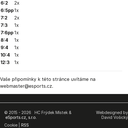
6:2
2x
6:5pp
1x
7:2
2x
7:3
1x
7:6pp
1x
8:4
1x
9:4
1x
10:4
1x
12:3
1x
Vaše připomínky k této stránce uvítáme na
webmaster
@esports.cz.
© 2015 - 2026 HC Frýdek Místek &
Webdesigned by
eSports.cz, s.r.o.
David Vošický
Cookie |
RSS