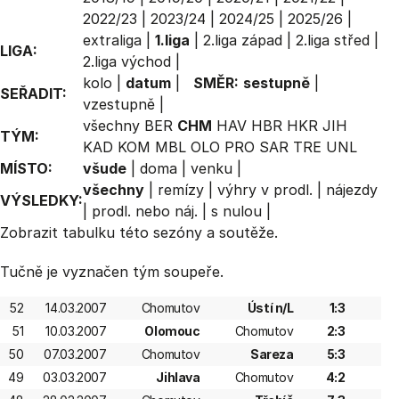
2022/23
|
2023/24
|
2024/25
|
2025/26
|
extraliga
|
1.liga
|
2.liga západ
|
2.liga střed
|
LIGA:
2.liga východ
|
kolo
|
datum
|
SMĚR:
sestupně
|
SEŘADIT:
vzestupně
|
všechny
BER
CHM
HAV
HBR
HKR
JIH
TÝM:
KAD
KOM
MBL
OLO
PRO
SAR
TRE
UNL
MÍSTO:
všude
|
doma
|
venku
|
všechny
|
remízy
|
výhry v prodl.
|
nájezdy
VÝSLEDKY:
|
prodl. nebo náj.
|
s nulou
|
Zobrazit
tabulku
této sezóny a soutěže.
Tučně je vyznačen tým soupeře.
52
14.03.2007
Chomutov
Ústí n/L
1:3
51
10.03.2007
Olomouc
Chomutov
2:3
50
07.03.2007
Chomutov
Sareza
5:3
49
03.03.2007
Jihlava
Chomutov
4:2