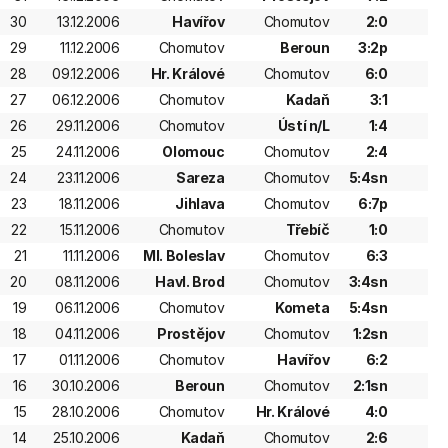
30
13.12.2006
Havířov
Chomutov
2:0
29
11.12.2006
Chomutov
Beroun
3:2p
28
09.12.2006
Hr. Králové
Chomutov
6:0
27
06.12.2006
Chomutov
Kadaň
3:1
26
29.11.2006
Chomutov
Ústí n/L
1:4
25
24.11.2006
Olomouc
Chomutov
2:4
24
23.11.2006
Sareza
Chomutov
5:4sn
23
18.11.2006
Jihlava
Chomutov
6:7p
22
15.11.2006
Chomutov
Třebíč
1:0
21
11.11.2006
Ml. Boleslav
Chomutov
6:3
20
08.11.2006
Havl. Brod
Chomutov
3:4sn
19
06.11.2006
Chomutov
Kometa
5:4sn
18
04.11.2006
Prostějov
Chomutov
1:2sn
17
01.11.2006
Chomutov
Havířov
6:2
16
30.10.2006
Beroun
Chomutov
2:1sn
15
28.10.2006
Chomutov
Hr. Králové
4:0
14
25.10.2006
Kadaň
Chomutov
2:6