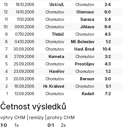
13
18.10.2006
Ústí n/L
Chomutov
2:4
12
14.10.2006
Chomutov
Olomouc
6:0
11
11.10.2006
Chomutov
Sareza
5:4
10
09.10.2006
Chomutov
Jihlava
9:4
9
07.10.2006
Třebíč
Chomutov
4:5
8
04.10.2006
Chomutov
Ml. Boleslav
1:2
7
30.09.2006
Chomutov
Havl. Brod
10:4
6
27.09.2006
Kometa
Chomutov
3:2
5
25.09.2006
Chomutov
Prostějov
4:3
4
23.09.2006
Havířov
Chomutov
1:2
3
20.09.2006
Chomutov
Beroun
3:0
2
16.09.2006
Hr. Králové
Chomutov
5:1
1
13.09.2006
Chomutov
Kadaň
7:2
Četnost výsledků
výhry CHM |
remízy |
prohry CHM
1:0
1x
0:1
2x