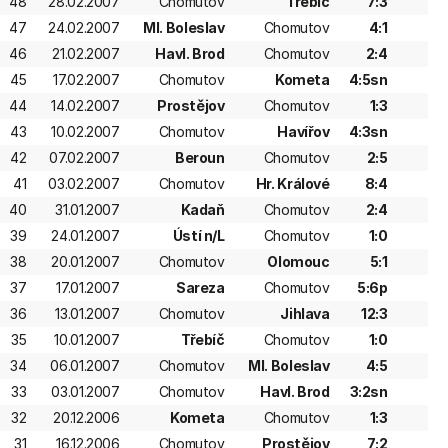
48
28.02.2007
Chomutov
Třebíč
7:3
47
24.02.2007
Ml. Boleslav
Chomutov
4:1
46
21.02.2007
Havl. Brod
Chomutov
2:4
45
17.02.2007
Chomutov
Kometa
4:5sn
44
14.02.2007
Prostějov
Chomutov
1:3
43
10.02.2007
Chomutov
Havířov
4:3sn
42
07.02.2007
Beroun
Chomutov
2:5
41
03.02.2007
Chomutov
Hr. Králové
8:4
40
31.01.2007
Kadaň
Chomutov
2:4
39
24.01.2007
Ústí n/L
Chomutov
1:0
38
20.01.2007
Chomutov
Olomouc
5:1
37
17.01.2007
Sareza
Chomutov
5:6p
36
13.01.2007
Chomutov
Jihlava
12:3
35
10.01.2007
Třebíč
Chomutov
1:0
34
06.01.2007
Chomutov
Ml. Boleslav
4:5
33
03.01.2007
Chomutov
Havl. Brod
3:2sn
32
20.12.2006
Kometa
Chomutov
1:3
31
16.12.2006
Chomutov
Prostějov
7:2