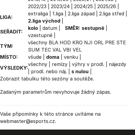
2022/23
|
2023/24
|
2024/25
|
2025/26
|
extraliga
|
1.liga
|
2.liga západ
|
2.liga střed
|
LIGA:
2.liga východ
|
kolo
|
datum
|
SMĚR:
sestupně
|
SEŘADIT:
vzestupně
|
všechny
BLA
HOD
KRO
NJI
ORL
PRE
STE
TÝM:
SUM
TEC
VAL
VBI
VEL
MÍSTO:
všude
|
doma
|
venku
|
všechny
|
remízy
|
výhry v prodl.
|
nájezdy
VÝSLEDKY:
|
prodl. nebo náj.
|
s nulou
|
Zobrazit
tabulku
této sezóny a soutěže.
Zadaným parametrům nevyhovuje žádný zápas.
Vaše připomínky k této stránce uvítáme na
webmaster
@esports.cz.