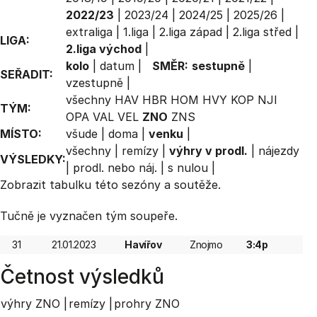
2022/23
|
2023/24
|
2024/25
|
2025/26
|
extraliga
|
1.liga
|
2.liga západ
|
2.liga střed
|
LIGA:
2.liga východ
|
kolo
|
datum
|
SMĚR:
sestupně
|
SEŘADIT:
vzestupně
|
všechny
HAV
HBR
HOM
HVY
KOP
NJI
TÝM:
OPA
VAL
VEL
ZNO
ZNS
MÍSTO:
všude
|
doma
|
venku
|
všechny
|
remízy
|
výhry v prodl.
|
nájezdy
VÝSLEDKY:
|
prodl. nebo náj.
|
s nulou
|
Zobrazit
tabulku
této sezóny a soutěže.
Tučně je vyznačen tým soupeře.
31
21.01.2023
Havířov
Znojmo
3:4p
Četnost výsledků
výhry ZNO |
remízy |
prohry ZNO