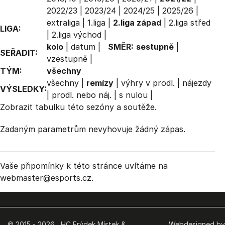
2022/23
|
2023/24
|
2024/25
|
2025/26
|
extraliga
|
1.liga
|
2.liga západ
|
2.liga střed
LIGA:
|
2.liga východ
|
kolo
|
datum
|
SMĚR:
sestupně
|
SEŘADIT:
vzestupně
|
TÝM:
všechny
všechny
|
remízy
|
výhry v prodl.
|
nájezdy
VÝSLEDKY:
|
prodl. nebo náj.
|
s nulou
|
Zobrazit
tabulku
této sezóny a soutěže.
Zadaným parametrům nevyhovuje žádný zápas.
Vaše připomínky k této stránce uvítáme na
webmaster
@esports.cz.
© 2015 - 2026 HC Frýdek Místek &
Webdesigned by