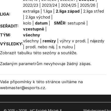
2022/23
|
2023/24
|
2024/25
|
2025/26
|
extraliga
|
1.liga
|
2.liga západ
|
2.liga střed
LIGA:
|
2.liga východ
|
kolo
|
datum
|
SMĚR:
sestupně
|
SEŘADIT:
vzestupně
|
TÝM:
všechny
všechny
|
remízy
|
výhry v prodl.
|
nájezdy
VÝSLEDKY:
|
prodl. nebo náj.
|
s nulou
|
Zobrazit
tabulku
této sezóny a soutěže.
Zadaným parametrům nevyhovuje žádný zápas.
Vaše připomínky k této stránce uvítáme na
webmaster
@esports.cz.
© 2015 - 2026 HC Frýdek Místek &
Webdesigned by