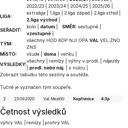
2022/23
|
2023/24
|
2024/25
|
2025/26
|
extraliga
|
1.liga
|
2.liga západ
|
2.liga střed
|
LIGA:
2.liga východ
|
kolo
|
datum
|
SMĚR:
sestupně
|
SEŘADIT:
vzestupně
|
všechny
HOD
KOP
NJI
OPA
VAL
VEL
ZNO
TÝM:
ZNS
MÍSTO:
všude
|
doma
|
venku
|
všechny
|
remízy
|
výhry v prodl.
|
nájezdy
VÝSLEDKY:
|
prodl. nebo náj.
|
s nulou
|
Zobrazit
tabulku
této sezóny a soutěže.
Tučně je vyznačen tým soupeře.
2
23.09.2020
Val. Meziříčí
Kopřivnice
4:3p
Četnost výsledků
výhry VAL |
remízy |
prohry VAL