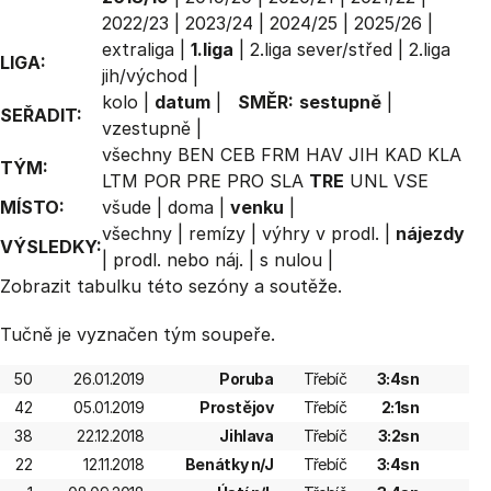
2022/23
|
2023/24
|
2024/25
|
2025/26
|
extraliga
|
1.liga
|
2.liga sever/střed
|
2.liga
LIGA:
jih/východ
|
kolo
|
datum
|
SMĚR:
sestupně
|
SEŘADIT:
vzestupně
|
všechny
BEN
CEB
FRM
HAV
JIH
KAD
KLA
TÝM:
LTM
POR
PRE
PRO
SLA
TRE
UNL
VSE
MÍSTO:
všude
|
doma
|
venku
|
všechny
|
remízy
|
výhry v prodl.
|
nájezdy
VÝSLEDKY:
|
prodl. nebo náj.
|
s nulou
|
Zobrazit
tabulku
této sezóny a soutěže.
Tučně je vyznačen tým soupeře.
50
26.01.2019
Poruba
Třebíč
3:4sn
42
05.01.2019
Prostějov
Třebíč
2:1sn
38
22.12.2018
Jihlava
Třebíč
3:2sn
22
12.11.2018
Benátky n/J
Třebíč
3:4sn