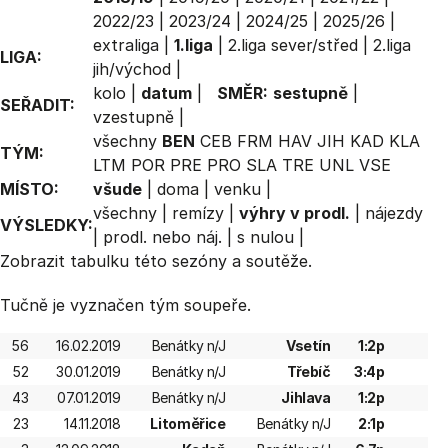
2022/23
|
2023/24
|
2024/25
|
2025/26
|
extraliga
|
1.liga
|
2.liga sever/střed
|
2.liga
LIGA:
jih/východ
|
kolo
|
datum
|
SMĚR:
sestupně
|
SEŘADIT:
vzestupně
|
všechny
BEN
CEB
FRM
HAV
JIH
KAD
KLA
TÝM:
LTM
POR
PRE
PRO
SLA
TRE
UNL
VSE
MÍSTO:
všude
|
doma
|
venku
|
všechny
|
remízy
|
výhry v prodl.
|
nájezdy
VÝSLEDKY:
|
prodl. nebo náj.
|
s nulou
|
Zobrazit
tabulku
této sezóny a soutěže.
Tučně je vyznačen tým soupeře.
56
16.02.2019
Benátky n/J
Vsetín
1:2p
52
30.01.2019
Benátky n/J
Třebíč
3:4p
43
07.01.2019
Benátky n/J
Jihlava
1:2p
23
14.11.2018
Litoměřice
Benátky n/J
2:1p