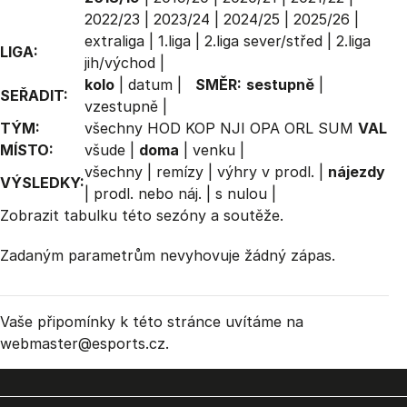
2022/23
|
2023/24
|
2024/25
|
2025/26
|
extraliga
|
1.liga
|
2.liga sever/střed
|
2.liga
LIGA:
jih/východ
|
kolo
|
datum
|
SMĚR:
sestupně
|
SEŘADIT:
vzestupně
|
TÝM:
všechny
HOD
KOP
NJI
OPA
ORL
SUM
VAL
MÍSTO:
všude
|
doma
|
venku
|
všechny
|
remízy
|
výhry v prodl.
|
nájezdy
VÝSLEDKY:
|
prodl. nebo náj.
|
s nulou
|
Zobrazit
tabulku
této sezóny a soutěže.
Zadaným parametrům nevyhovuje žádný zápas.
Vaše připomínky k této stránce uvítáme na
webmaster
@esports.cz.