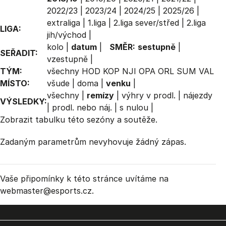
2022/23
|
2023/24
|
2024/25
|
2025/26
|
extraliga
|
1.liga
|
2.liga sever/střed
|
2.liga
LIGA:
jih/východ
|
kolo
|
datum
|
SMĚR:
sestupně
|
SEŘADIT:
vzestupně
|
TÝM:
všechny
HOD
KOP
NJI
OPA
ORL
SUM
VAL
MÍSTO:
všude
|
doma
|
venku
|
všechny
|
remízy
|
výhry v prodl.
|
nájezdy
VÝSLEDKY:
|
prodl. nebo náj.
|
s nulou
|
Zobrazit
tabulku
této sezóny a soutěže.
Zadaným parametrům nevyhovuje žádný zápas.
Vaše připomínky k této stránce uvítáme na
webmaster
@esports.cz.