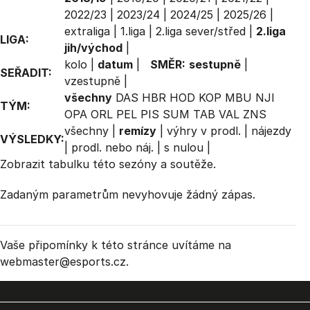
2022/23
|
2023/24
|
2024/25
|
2025/26
|
extraliga
|
1.liga
|
2.liga sever/střed
|
2.liga
LIGA:
jih/východ
|
kolo
|
datum
|
SMĚR:
sestupně
|
SEŘADIT:
vzestupně
|
všechny
DAS
HBR
HOD
KOP
MBU
NJI
TÝM:
OPA
ORL
PEL
PIS
SUM
TAB
VAL
ZNS
všechny
|
remízy
|
výhry v prodl.
|
nájezdy
VÝSLEDKY:
|
prodl. nebo náj.
|
s nulou
|
Zobrazit
tabulku
této sezóny a soutěže.
Zadaným parametrům nevyhovuje žádný zápas.
Vaše připomínky k této stránce uvítáme na
webmaster
@esports.cz.