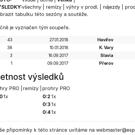
ÝSLEDKY:
všechny
|
remízy
|
výhry v prodl.
|
nájezdy
|
prod
brazit
tabulku
této sezóny a soutěže.
čně je vyznačen tým soupeře.
43
27.01.2018
Havířov
38
10.01.2018
K. Vary
3
16.09.2017
Slavia
1
09.09.2017
Přerov
etnost výsledků
hry PRO |
remízy |
prohry PRO
0
1x
0:2
1x
0:3
1x
0:4
1x
še připomínky k této stránce uvítáme na webmaster
@espo