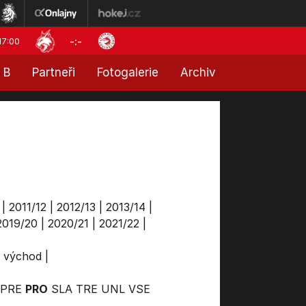
-:-
17:00
 B
Partneři
Fotogalerie
Archiv
|
2011/12
|
2012/13
|
2013/14
|
2019/20
|
2020/21
|
2021/22
|
a východ
|
PRE
PRO
SLA
TRE
UNL
VSE