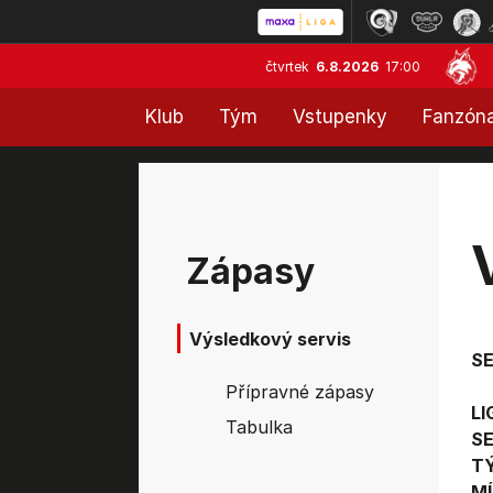
čtvrtek
6.8.2026
17:00
Klub
Tým
Vstupenky
Fanzón
Zápasy
Výsledkový servis
S
Přípravné zápasy
LI
Tabulka
SE
T
MÍ