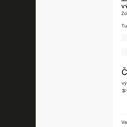
V
Zo
Tu
Č
vý
3:
Va