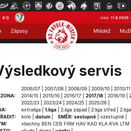
4:0
úterý
11.8.2026
a
Zápasy
Mládež
Muži
Výsledkový servis
2006/07
|
2007/08
|
2008/09
|
2009/10
|
2010/11
EZONA:
2014/15
|
2015/16
|
2016/17
|
2017/18
|
2018/19
|
2022/23
|
2023/24
|
2024/25
|
2025/26
|
GA:
extraliga
|
1.liga
|
2.liga západ
|
2.liga střed
|
2.lig
ŘADIT:
kolo
|
datum
|
SMĚR:
sestupně
|
vzestupně
|
ÝM:
všechny
BEN
CEB
FRM
HAV
KAD
KLA
KVA
LTM
STO:
všude
|
doma
|
venku
|