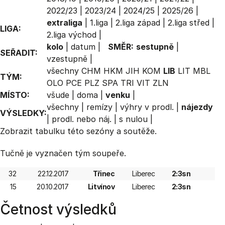
2022/23
|
2023/24
|
2024/25
|
2025/26
|
extraliga
|
1.liga
|
2.liga západ
|
2.liga střed
|
LIGA:
2.liga východ
|
kolo
|
datum
|
SMĚR:
sestupně
|
SEŘADIT:
vzestupně
|
všechny
CHM
HKM
JIH
KOM
LIB
LIT
MBL
TÝM:
OLO
PCE
PLZ
SPA
TRI
VIT
ZLN
MÍSTO:
všude
|
doma
|
venku
|
všechny
|
remízy
|
výhry v prodl.
|
nájezdy
VÝSLEDKY:
|
prodl. nebo náj.
|
s nulou
|
Zobrazit
tabulku
této sezóny a soutěže.
Tučně je vyznačen tým soupeře.
32
22.12.2017
Třinec
Liberec
2:3sn
15
20.10.2017
Litvínov
Liberec
2:3sn
Četnost výsledků