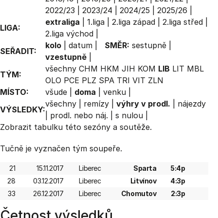
2022/23
|
2023/24
|
2024/25
|
2025/26
|
extraliga
|
1.liga
|
2.liga západ
|
2.liga střed
|
LIGA:
2.liga východ
|
kolo
|
datum
|
SMĚR:
sestupně
|
SEŘADIT:
vzestupně
|
všechny
CHM
HKM
JIH
KOM
LIB
LIT
MBL
TÝM:
OLO
PCE
PLZ
SPA
TRI
VIT
ZLN
MÍSTO:
všude
|
doma
|
venku
|
všechny
|
remízy
|
výhry v prodl.
|
nájezdy
VÝSLEDKY:
|
prodl. nebo náj.
|
s nulou
|
Zobrazit
tabulku
této sezóny a soutěže.
Tučně je vyznačen tým soupeře.
21
15.11.2017
Liberec
Sparta
5:4p
28
03.12.2017
Liberec
Litvínov
4:3p
33
26.12.2017
Liberec
Chomutov
2:3p
Četnost výsledků