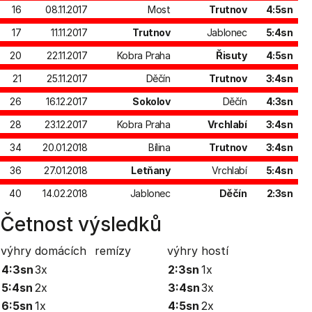
16
08.11.2017
Most
Trutnov
4:5sn
17
11.11.2017
Trutnov
Jablonec
5:4sn
20
22.11.2017
Kobra Praha
Řisuty
4:5sn
21
25.11.2017
Děčín
Trutnov
3:4sn
26
16.12.2017
Sokolov
Děčín
4:3sn
28
23.12.2017
Kobra Praha
Vrchlabí
3:4sn
34
20.01.2018
Bílina
Trutnov
3:4sn
36
27.01.2018
Letňany
Vrchlabí
5:4sn
40
14.02.2018
Jablonec
Děčín
2:3sn
Četnost výsledků
výhry domácích
remízy
výhry hostí
4:3sn
3x
2:3sn
1x
5:4sn
2x
3:4sn
3x
6:5sn
1x
4:5sn
2x