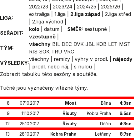
2022/23
|
2023/24
|
2024/25
|
2025/26
|
extraliga
|
1.liga
|
2.liga západ
|
2.liga střed
LIGA:
|
2.liga východ
|
kolo
|
datum
|
SMĚR:
sestupně
|
SEŘADIT:
vzestupně
|
všechny
BIL
DEC
DVK
JBL
KOB
LET
MST
TÝM:
RIS
SOK
TRU
VRC
všechny
|
remízy
|
výhry v prodl.
|
nájezdy
VÝSLEDKY:
|
prodl. nebo náj.
|
s nulou
|
Zobrazit
tabulku
této sezóny a soutěže.
Tučně jsou vyznačeny vítězné týmy.
8
07.10.2017
Most
Bílina
4:3sn
9
11.10.2017
Řisuty
Kobra Praha
6:5sn
12
25.10.2017
Řisuty
Děčín
4:3sn
13
28.10.2017
Kobra Praha
Letňany
8:7sn