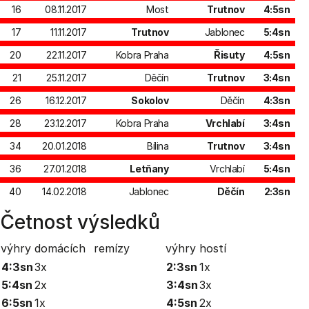
16
08.11.2017
Most
Trutnov
4:5sn
17
11.11.2017
Trutnov
Jablonec
5:4sn
20
22.11.2017
Kobra Praha
Řisuty
4:5sn
21
25.11.2017
Děčín
Trutnov
3:4sn
26
16.12.2017
Sokolov
Děčín
4:3sn
28
23.12.2017
Kobra Praha
Vrchlabí
3:4sn
34
20.01.2018
Bílina
Trutnov
3:4sn
36
27.01.2018
Letňany
Vrchlabí
5:4sn
40
14.02.2018
Jablonec
Děčín
2:3sn
Četnost výsledků
výhry domácích
remízy
výhry hostí
4:3sn
3x
2:3sn
1x
5:4sn
2x
3:4sn
3x
6:5sn
1x
4:5sn
2x