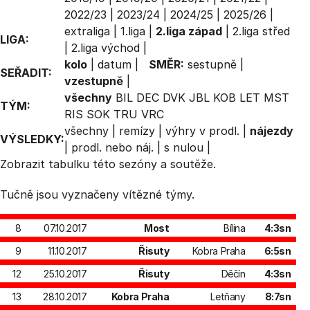
2022/23
|
2023/24
|
2024/25
|
2025/26
|
extraliga
|
1.liga
|
2.liga západ
|
2.liga střed
LIGA:
|
2.liga východ
|
kolo
|
datum
|
SMĚR:
sestupně
|
SEŘADIT:
vzestupně
|
všechny
BIL
DEC
DVK
JBL
KOB
LET
MST
TÝM:
RIS
SOK
TRU
VRC
všechny
|
remízy
|
výhry v prodl.
|
nájezdy
VÝSLEDKY:
|
prodl. nebo náj.
|
s nulou
|
Zobrazit
tabulku
této sezóny a soutěže.
Tučně jsou vyznačeny vítězné týmy.
8
07.10.2017
Most
Bílina
4:3sn
9
11.10.2017
Řisuty
Kobra Praha
6:5sn
12
25.10.2017
Řisuty
Děčín
4:3sn
13
28.10.2017
Kobra Praha
Letňany
8:7sn