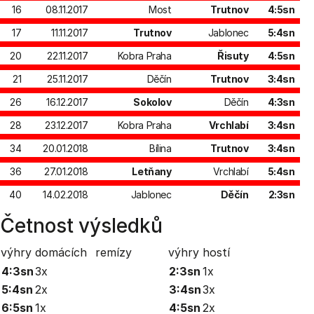
16
08.11.2017
Most
Trutnov
4:5sn
17
11.11.2017
Trutnov
Jablonec
5:4sn
20
22.11.2017
Kobra Praha
Řisuty
4:5sn
21
25.11.2017
Děčín
Trutnov
3:4sn
26
16.12.2017
Sokolov
Děčín
4:3sn
28
23.12.2017
Kobra Praha
Vrchlabí
3:4sn
34
20.01.2018
Bílina
Trutnov
3:4sn
36
27.01.2018
Letňany
Vrchlabí
5:4sn
40
14.02.2018
Jablonec
Děčín
2:3sn
Četnost výsledků
výhry domácích
remízy
výhry hostí
4:3sn
3x
2:3sn
1x
5:4sn
2x
3:4sn
3x
6:5sn
1x
4:5sn
2x