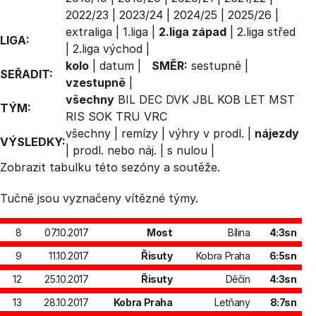
2022/23
|
2023/24
|
2024/25
|
2025/26
|
extraliga
|
1.liga
|
2.liga západ
|
2.liga střed
LIGA:
|
2.liga východ
|
kolo
|
datum
|
SMĚR:
sestupně
|
SEŘADIT:
vzestupně
|
všechny
BIL
DEC
DVK
JBL
KOB
LET
MST
TÝM:
RIS
SOK
TRU
VRC
všechny
|
remízy
|
výhry v prodl.
|
nájezdy
VÝSLEDKY:
|
prodl. nebo náj.
|
s nulou
|
Zobrazit
tabulku
této sezóny a soutěže.
Tučně jsou vyznačeny vítězné týmy.
8
07.10.2017
Most
Bílina
4:3sn
9
11.10.2017
Řisuty
Kobra Praha
6:5sn
12
25.10.2017
Řisuty
Děčín
4:3sn
13
28.10.2017
Kobra Praha
Letňany
8:7sn