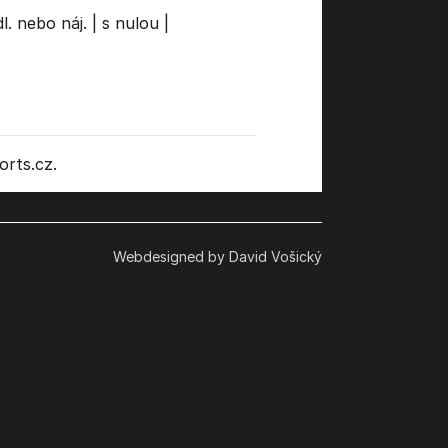
l. nebo náj.
|
s nulou
|
rts.cz.
Webdesigned by David Vošický