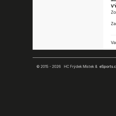
V
Zo
Za
Va
© 2015 - 2026 HC Frýdek Místek &
eSports.cz