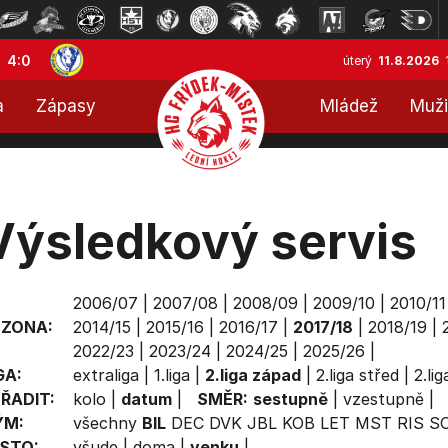
4:0
úterý
11.8.2026
a
Zápasy
Mládež
Muži
Výsledkový servis
2006/07
|
2007/08
|
2008/09
|
2009/10
|
2010/11
EZONA:
2014/15
|
2015/16
|
2016/17
|
2017/18
|
2018/19
|
2022/23
|
2023/24
|
2024/25
|
2025/26
|
GA:
extraliga
|
1.liga
|
2.liga západ
|
2.liga střed
|
2.li
ŘADIT:
kolo
|
datum
|
SMĚR:
sestupně
|
vzestupně
|
ÝM:
všechny
BIL
DEC
DVK
JBL
KOB
LET
MST
RIS
S
STO:
všude
|
doma
|
venku
|