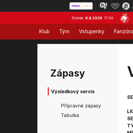
čtvrtek
6.8.2026
17:00
Klub
Tým
Vstupenky
Fanzón
Zápasy
Výsledkový servis
S
Přípravné zápasy
LI
Tabulka
SE
T
MÍ