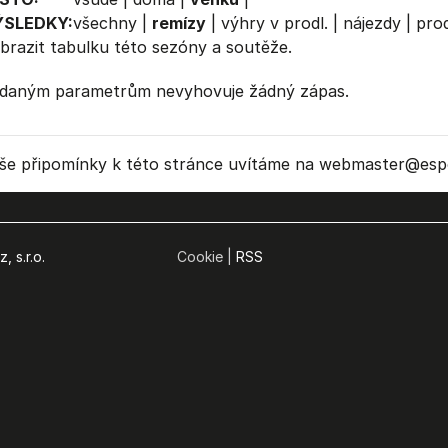
ÝSLEDKY:
všechny
|
remízy
|
výhry v prodl.
|
nájezdy
|
prod
brazit
tabulku
této sezóny a soutěže.
daným parametrům nevyhovuje žádný zápas.
še připomínky k této stránce uvítáme na webmaster
@espo
, s.r.o.
Cookie |
RSS