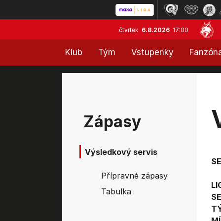
čtvrtek
6.8.2026
17:00
Klub
Tým
Vstupenky
Fanzón
Zápasy
Výsledkový servis
S
Přípravné zápasy
LI
Tabulka
SE
T
MÍ