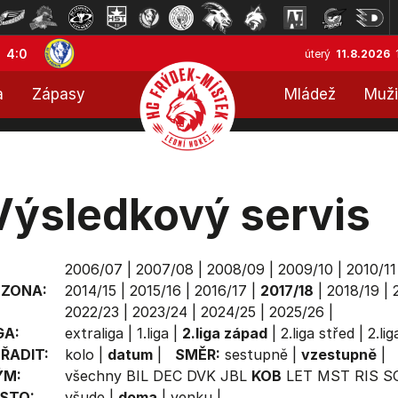
4:0
úterý
11.8.2026
a
Zápasy
Mládež
Muži
Výsledkový servis
2006/07
|
2007/08
|
2008/09
|
2009/10
|
2010/11
EZONA:
2014/15
|
2015/16
|
2016/17
|
2017/18
|
2018/19
|
2022/23
|
2023/24
|
2024/25
|
2025/26
|
GA:
extraliga
|
1.liga
|
2.liga západ
|
2.liga střed
|
2.li
ŘADIT:
kolo
|
datum
|
SMĚR:
sestupně
|
vzestupně
|
ÝM:
všechny
BIL
DEC
DVK
JBL
KOB
LET
MST
RIS
S
STO:
všude
|
doma
|
venku
|