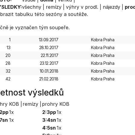
ÝSLEDKY:
všechny
|
remízy
|
výhry v prodl.
|
nájezdy
|
prod
brazit
tabulku
této sezóny a soutěže.
čně je vyznačen tým soupeře.
1
13.09.2017
Kobra Praha
13
28.10.2017
Kobra Praha
20
22.11.2017
Kobra Praha
28
23.12.2017
Kobra Praha
32
10.01.2018
Kobra Praha
42
21.02.2018
Kobra Praha
etnost výsledků
hry KOB |
remízy |
prohry KOB
2pp
1x
2:3pp
1x
7sn
1x
3:4sn
1x
4:5sn
1x