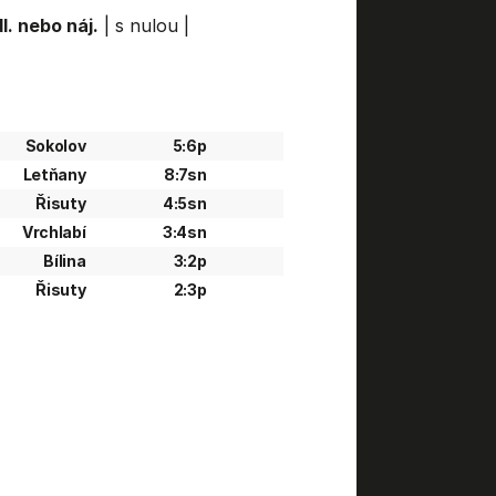
l. nebo náj.
|
s nulou
|
Sokolov
5:6p
Letňany
8:7sn
Řisuty
4:5sn
Vrchlabí
3:4sn
Bílina
3:2p
Řisuty
2:3p