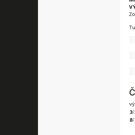
V
Zo
Tu
Č
vý
3:
8: