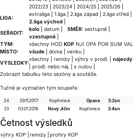
2022/23
|
2023/24
|
2024/25
|
2025/26
|
extraliga
|
1.liga
|
2.liga západ
|
2.liga střed
|
LIGA:
2.liga východ
|
kolo
|
datum
|
SMĚR:
sestupně
|
SEŘADIT:
vzestupně
|
TÝM:
všechny
HOD
KOP
NJI
OPA
POR
SUM
VAL
MÍSTO:
všude
|
doma
|
venku
|
všechny
|
remízy
|
výhry v prodl.
|
nájezdy
VÝSLEDKY:
|
prodl. nebo náj.
|
s nulou
|
Zobrazit
tabulku
této sezóny a soutěže.
Tučně je vyznačen tým soupeře.
24
29.11.2017
Kopřivnice
Opava
3:2sn
33
03.01.2018
Nový Jičín
Kopřivnice
3:4sn
Četnost výsledků
výhry KOP |
remízy |
prohry KOP